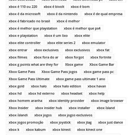
xbox é 110 ou 220
xbox é bivolt
xbox é bom
xbox é da microsoft
xbox é da nintendo
xbox é de qual empresa
xbox é fabricado no brasil
xbox é melhor
xbox é melhor que playstation
xbox é melhor que ps4
xbox e playstation
xbox é um lixo
xbox elite
xbox elite controller
xbox elite series 2
xbox emulator
xbox entrar
xbox exclusives
xbox exclusivos
xbox fat
xbox filmes
xbox fora do ar
xbox forgot
xbox fortnite
xbox g points what are they for
Xbox game
Xbox Game Bar
Xbox Game Pass
Xbox Game Pass jogos
xbox game pass pc
Xbox Game Pass Ultimate
xbox game pass ultimate 1 ano
xbox gold
xbox halo
xbox halo edition
xbox havan
xbox hd
xbox hd externo
xbox headset
xbox help
xbox homem aranha
xbox identity provider
xbox image browser
Xbox Insider
xbox insider hub
xbox installer
xbox ísland
xbox íslandi
xbox jogos
xbox jogos exclusivos
xbox jogos promoção
xbox joystick
xbox jtag
xbox just dance
xbox k
xbox kabum
xbox kinect
xbox kinect one