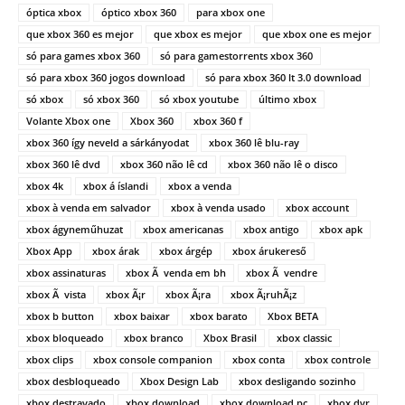
óptica xbox
óptico xbox 360
para xbox one
que xbox 360 es mejor
que xbox es mejor
que xbox one es mejor
só para games xbox 360
só para gamestorrents xbox 360
só para xbox 360 jogos download
só para xbox 360 lt 3.0 download
só xbox
só xbox 360
só xbox youtube
último xbox
Volante Xbox one
Xbox 360
xbox 360 f
xbox 360 így neveld a sárkányodat
xbox 360 lê blu-ray
xbox 360 lê dvd
xbox 360 não lê cd
xbox 360 não lê o disco
xbox 4k
xbox á íslandi
xbox a venda
xbox à venda em salvador
xbox à venda usado
xbox account
xbox ágyneműhuzat
xbox americanas
xbox antigo
xbox apk
Xbox App
xbox árak
xbox árgép
xbox árukereső
xbox assinaturas
xbox Ã venda em bh
xbox Ã vendre
xbox Ã vista
xbox Ã¡r
xbox Ã¡ra
xbox Ã¡ruhÃ¡z
xbox b button
xbox baixar
xbox barato
Xbox BETA
xbox bloqueado
xbox branco
Xbox Brasil
xbox classic
xbox clips
xbox console companion
xbox conta
xbox controle
xbox desbloqueado
Xbox Design Lab
xbox desligando sozinho
xbox destravado
xbox download
xbox download pc
xbox dvr