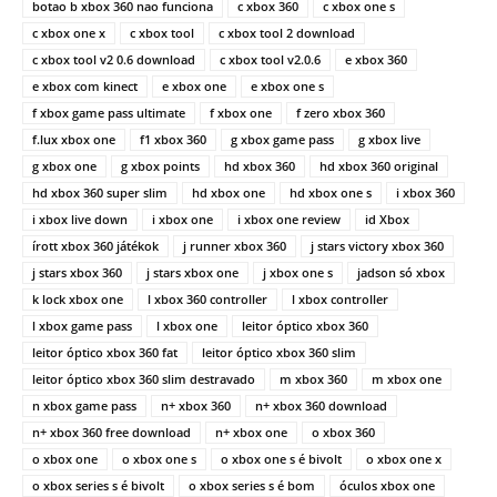
botao b xbox 360 nao funciona
c xbox 360
c xbox one s
c xbox one x
c xbox tool
c xbox tool 2 download
c xbox tool v2 0.6 download
c xbox tool v2.0.6
e xbox 360
e xbox com kinect
e xbox one
e xbox one s
f xbox game pass ultimate
f xbox one
f zero xbox 360
f.lux xbox one
f1 xbox 360
g xbox game pass
g xbox live
g xbox one
g xbox points
hd xbox 360
hd xbox 360 original
hd xbox 360 super slim
hd xbox one
hd xbox one s
i xbox 360
i xbox live down
i xbox one
i xbox one review
id Xbox
írott xbox 360 játékok
j runner xbox 360
j stars victory xbox 360
j stars xbox 360
j stars xbox one
j xbox one s
jadson só xbox
k lock xbox one
l xbox 360 controller
l xbox controller
l xbox game pass
l xbox one
leitor óptico xbox 360
leitor óptico xbox 360 fat
leitor óptico xbox 360 slim
leitor óptico xbox 360 slim destravado
m xbox 360
m xbox one
n xbox game pass
n+ xbox 360
n+ xbox 360 download
n+ xbox 360 free download
n+ xbox one
o xbox 360
o xbox one
o xbox one s
o xbox one s é bivolt
o xbox one x
o xbox series s é bivolt
o xbox series s é bom
óculos xbox one