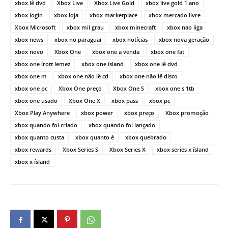
xbox lê dvd
Xbox Live
Xbox Live Gold
xbox live gold 1 ano
xbox login
xbox loja
xbox marketplace
xbox mercado livre
Xbox Microsoft
xbox mil grau
xbox minecraft
xbox nao liga
xbox news
xbox no paraguai
xbox notícias
xbox nova geração
xbox novo
Xbox One
xbox one a venda
xbox one fat
xbox one írott lemez
xbox one ísland
xbox one lê dvd
xbox one m
xbox one não lê cd
xbox one não lê disco
xbox one pc
Xbox One preço
Xbox One S
xbox one s 1tb
xbox one usado
Xbox One X
xbox pass
xbox pc
Xbox Play Anywhere
xbox power
xbox preço
Xbox promoção
xbox quando foi criado
xbox quando foi lançado
xbox quanto custa
xbox quanto é
xbox quebrado
xbox rewards
Xbox Series S
Xbox Series X
xbox series x ísland
xbox x ísland