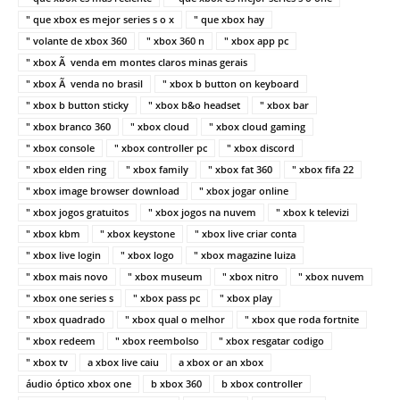
" que xbox es mejor series s o x
" que xbox hay
" volante de xbox 360
" xbox 360 n
" xbox app pc
" xbox Ã venda em montes claros minas gerais
" xbox Ã venda no brasil
" xbox b button on keyboard
" xbox b button sticky
" xbox b&o headset
" xbox bar
" xbox branco 360
" xbox cloud
" xbox cloud gaming
" xbox console
" xbox controller pc
" xbox discord
" xbox elden ring
" xbox family
" xbox fat 360
" xbox fifa 22
" xbox image browser download
" xbox jogar online
" xbox jogos gratuitos
" xbox jogos na nuvem
" xbox k televizi
" xbox kbm
" xbox keystone
" xbox live criar conta
" xbox live login
" xbox logo
" xbox magazine luiza
" xbox mais novo
" xbox museum
" xbox nitro
" xbox nuvem
" xbox one series s
" xbox pass pc
" xbox play
" xbox quadrado
" xbox qual o melhor
" xbox que roda fortnite
" xbox redeem
" xbox reembolso
" xbox resgatar codigo
" xbox tv
a xbox live caiu
a xbox or an xbox
áudio óptico xbox one
b xbox 360
b xbox controller