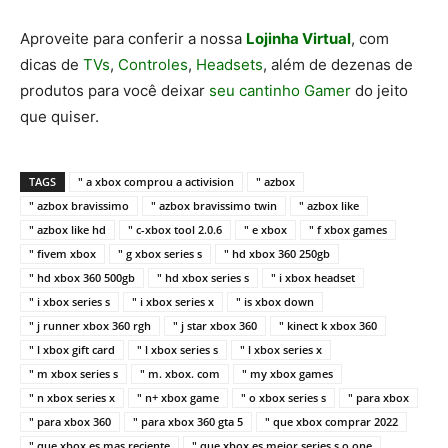
Aproveite para conferir a nossa
Lojinha Virtual
, com
dicas de
TVs
,
Controles
,
Headsets
, além de dezenas de
produtos para você deixar
seu cantinho Gamer
do jeito
que quiser.
TAGS
" a xbox comprou a activision
" azbox
" azbox bravissimo
" azbox bravissimo twin
" azbox like
" azbox like hd
" c-xbox tool 2.0.6
" e xbox
" f xbox games
" fivem xbox
" g xbox series s
" hd xbox 360 250gb
" hd xbox 360 500gb
" hd xbox series s
" i xbox headset
" i xbox series s
" i xbox series x
" is xbox down
" j runner xbox 360 rgh
" j star xbox 360
" kinect k xbox 360
" l xbox gift card
" l xbox series s
" l xbox series x
" m xbox series s
" m. xbox. com
" my xbox games
" n xbox series x
" n+ xbox game
" o xbox series s
" para xbox
" para xbox 360
" para xbox 360 gta 5
" que xbox comprar 2022
" que xbox es mas reciente
" que xbox es mejor series s o one