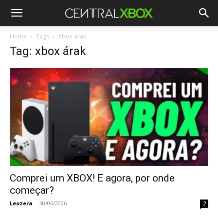
Home
Tags
Xbox árak
Tag: xbox árak
Comprei um XBOX! E agora, por onde
começar?
Leozera
-
30/06/2026
2