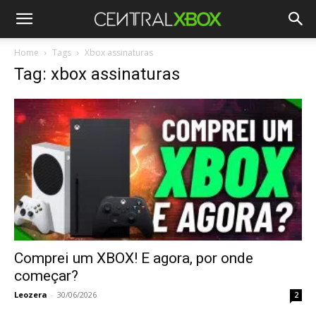
Home
Tags
Xbox assinaturas
Tag: xbox assinaturas
Comprei um XBOX! E agora, por onde
começar?
Leozera
-
30/06/2026
2