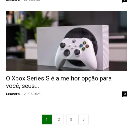
O Xbox Series S é a melhor opção para
você, seus...
Leozera
-
21/03/2023
0
1
2
3