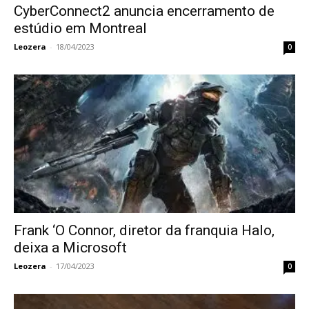
CyberConnect2 anuncia encerramento de
estúdio em Montreal
Leozera
-
18/04/2023
0
Frank ‘O Connor, diretor da franquia Halo,
deixa a Microsoft
Leozera
-
17/04/2023
0