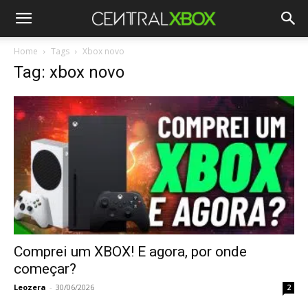
Home
Tags
Xbox novo
Tag: xbox novo
Comprei um XBOX! E agora, por onde
começar?
Leozera
-
30/06/2026
2