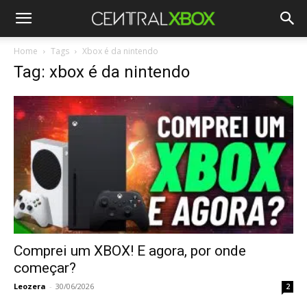
Home
Tags
Xbox é da nintendo
Tag: xbox é da nintendo
Comprei um XBOX! E agora, por onde
começar?
Leozera
-
30/06/2026
2