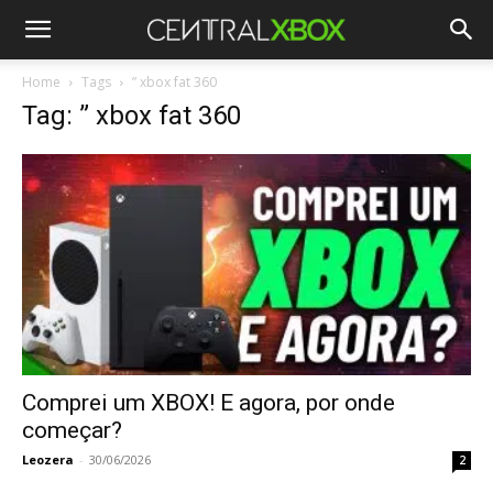
Home
Tags
” xbox fat 360
Tag: ” xbox fat 360
Comprei um XBOX! E agora, por onde
começar?
Leozera
-
30/06/2026
2