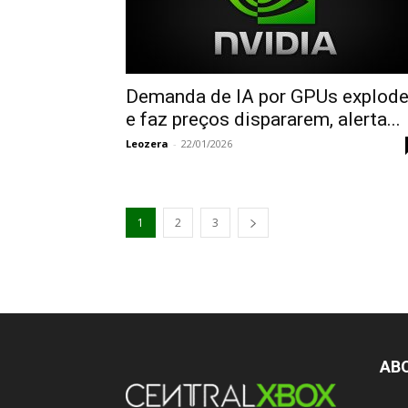
Demanda de IA por GPUs explod
e faz preços dispararem, alerta...
Leozera
-
22/01/2026
1
2
3
AB