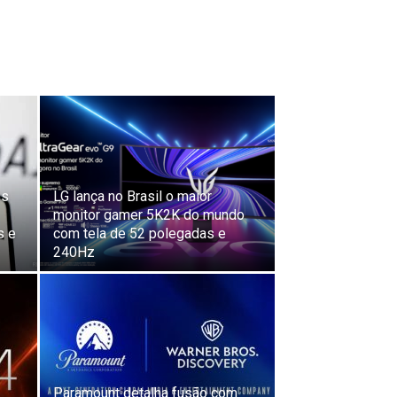
es
LG lança no Brasil o maior
monitor gamer 5K2K do mundo
s e
com tela de 52 polegadas e
240Hz
Paramount detalha fusão com