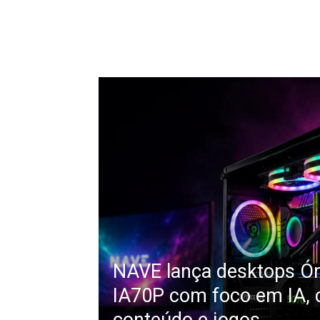
NAVE lança desktops Ór
IA70P com foco em IA, 