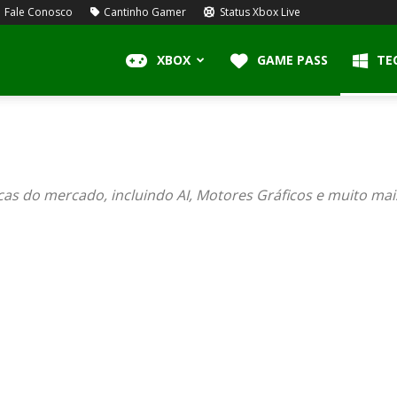
Fale Conosco
Cantinho Gamer
Status Xbox Live
XBOX
GAME PASS
TE
cas do mercado, incluindo AI, Motores Gráficos e muito mai