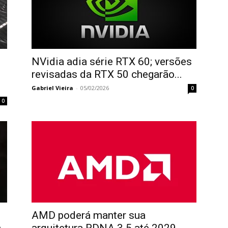
NVidia adia série RTX 60; versões
revisadas da RTX 50 chegarão...
Gabriel Vieira
-
05/02/2026
0
0
AMD poderá manter sua