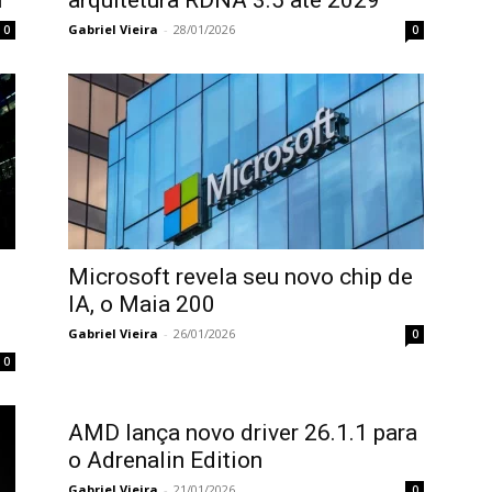
m
arquitetura RDNA 3.5 até 2029
Gabriel Vieira
-
28/01/2026
0
0
Microsoft revela seu novo chip de
IA, o Maia 200
Gabriel Vieira
-
26/01/2026
0
0
AMD lança novo driver 26.1.1 para
o Adrenalin Edition
Gabriel Vieira
-
21/01/2026
0