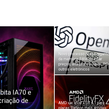
Novo processo acusa gigant
da memória RAM de inflar
preços; alta já afeta Xbox, PC
outros eletrônicos
bita IA70 e
criação de
AMD vai levar FSR 4.1 para
placas Radeon mais antigas;