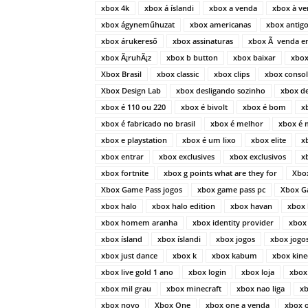
xbox 4k
xbox á íslandi
xbox a venda
xbox à ve
xbox ágyneműhuzat
xbox americanas
xbox antig
xbox árukereső
xbox assinaturas
xbox Ã venda e
xbox Ã¡ruhÃ¡z
xbox b button
xbox baixar
xbox
Xbox Brasil
xbox classic
xbox clips
xbox conso
Xbox Design Lab
xbox desligando sozinho
xbox d
xbox é 110 ou 220
xbox é bivolt
xbox é bom
x
xbox é fabricado no brasil
xbox é melhor
xbox é 
xbox e playstation
xbox é um lixo
xbox elite
x
xbox entrar
xbox exclusives
xbox exclusivos
x
xbox fortnite
xbox g points what are they for
Xbo
Xbox Game Pass jogos
xbox game pass pc
Xbox G
xbox halo
xbox halo edition
xbox havan
xbox
xbox homem aranha
xbox identity provider
xbox
xbox ísland
xbox íslandi
xbox jogos
xbox jogos
xbox just dance
xbox k
xbox kabum
xbox kine
xbox live gold 1 ano
xbox login
xbox loja
xbox
xbox mil grau
xbox minecraft
xbox nao liga
x
xbox novo
Xbox One
xbox one a venda
xbox o