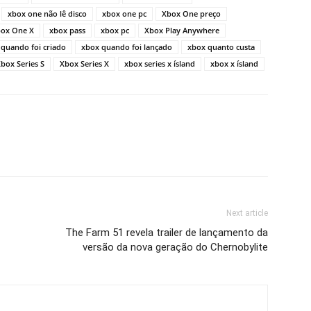
xbox one não lê disco
xbox one pc
Xbox One preço
ox One X
xbox pass
xbox pc
Xbox Play Anywhere
quando foi criado
xbox quando foi lançado
xbox quanto custa
box Series S
Xbox Series X
xbox series x ísland
xbox x ísland
Next article
The Farm 51 revela trailer de lançamento da
versão da nova geração do Chernobylite