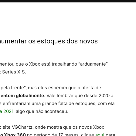
 aumentar os estoques dos novos
omentou que o Xbox está trabalhando “arduamente”
 Series X|S.
pela frente”, mas eles esperam que a oferta de
entem globalmente
. Vale lembrar que desde 2020 a
 enfrentariam uma grande falta de estoques, com ela
de 2021
, algo que não aconteceu.
o site VGChartz, onde mostra que os novos Xbox
 o Xbox 360
no período de 17 meses, clique
aqui
para