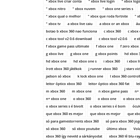
" xbox live criar conta
" xbox live login
" xbox log
" xbox nitro
" xbox nuvem
" xbox one series s
" xbox qual o melhor
" xbox que roda fortnite
" 
" xbox tv
a xbox live caiu
a xbox or an xbox
áu
botao b xbox 360 nao funciona
c xbox 360
c xbox 
c xbox tool v2 0.6 download
c xbox tool v2.0.6
e x
f xbox game pass ultimate
f xbox one
f zero xbox
g xbox live
g xbox one
g xbox points
hd xbox 
hd xbox one
hd xbox one s
i xbox 360
i xbox 
írott xbox 360 játékok
j runner xbox 360
j stars vi
jadson só xbox
k lock xbox one
l xbox 360 control
leitor óptico xbox 360
leitor óptico xbox 360 fat
le
m xbox 360
m xbox one
n xbox game pass
n+
n+ xbox one
o xbox 360
o xbox one
o xbox on
o xbox series s é bivolt
o xbox series s é bom
ócul
que xbox 360 es mejor
que xbox es mejor
que xb
só para gamestorrents xbox 360
só para xbox 360 jo
só xbox 360
só xbox youtube
último xbox
Vol
xbox 360 így neveld a sárkányodat
xbox 360 lê blu-ra