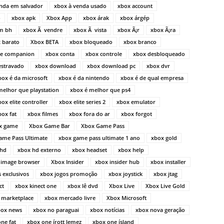
nda em salvador
xbox à venda usado
xbox account
o
xbox apk
Xbox App
xbox árak
xbox árgép
m bh
xbox Ã vendre
xbox Ã vista
xbox Ã¡r
xbox Ã¡ra
 barato
Xbox BETA
xbox bloqueado
xbox branco
le companion
xbox conta
xbox controle
xbox desbloqueado
estravado
xbox download
xbox download pc
xbox dvr
box é da microsoft
xbox é da nintendo
xbox é de qual empresa
melhor que playstation
xbox é melhor que ps4
box elite controller
xbox elite series 2
xbox emulator
box fat
xbox filmes
xbox fora do ar
xbox forgot
x game
Xbox Game Bar
Xbox Game Pass
ame Pass Ultimate
xbox game pass ultimate 1 ano
xbox gold
 hd
xbox hd externo
xbox headset
xbox help
 image browser
Xbox Insider
xbox insider hub
xbox installer
 exclusivos
xbox jogos promoção
xbox joystick
xbox jtag
ct
xbox kinect one
xbox lê dvd
Xbox Live
Xbox Live Gold
 marketplace
xbox mercado livre
Xbox Microsoft
box news
xbox no paraguai
xbox notícias
xbox nova geração
ne fat
xbox one írott lemez
xbox one ísland