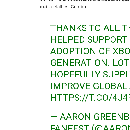
mais detalhes. Confira:
THANKS TO ALL 
HELPED SUPPORT
ADOPTION OF XBO
GENERATION. LO
HOPEFULLY SUPPL
IMPROVE GLOBALL
HTTPS://T.CO/4J
— AARON GREEN
FANFEST (@AAR