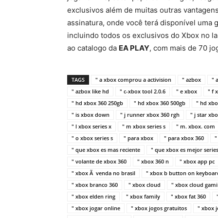
exclusivos além de muitas outras vantagen
assinatura, onde você terá disponível uma 
incluindo todos os exclusivos do Xbox no l
ao catalogo da
EA PLAY
, com mais de 70 j
TAGS
" a xbox comprou a activision
" azbox
" 
" azbox like hd
" c-xbox tool 2.0.6
" e xbox
" f
" hd xbox 360 250gb
" hd xbox 360 500gb
" hd xbo
" is xbox down
" j runner xbox 360 rgh
" j star xb
" l xbox series x
" m xbox series s
" m. xbox. com
" o xbox series s
" para xbox
" para xbox 360
"
" que xbox es mas reciente
" que xbox es mejor series
" volante de xbox 360
" xbox 360 n
" xbox app pc
" xbox Ã venda no brasil
" xbox b button on keyboar
" xbox branco 360
" xbox cloud
" xbox cloud gam
" xbox elden ring
" xbox family
" xbox fat 360
" xbox jogar online
" xbox jogos gratuitos
" xbox 