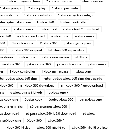
o
" xbox magazine luiza
" xbox mais novo
" xbox museum
" xbox pass pc
" xbox play
" xbox quadrado
xbox redeem
" xbox reembolso
" xbox resgatar codigo
dio óptico xbox one
b xbox 360
b xbox controller
one s
c xbox one x
c xbox tool
c xbox tool 2 download
box 360
e xbox com kinect
e xbox one
e xbox one s
 360
f.lux xbox one
f1 xbox 360
g xbox game pass
360
hd xbox 360 original
hd xbox 360 super slim
live down
i xbox one
i xbox one review
id Xbox
ctory xbox 360
j stars xbox 360
j stars xbox one
j xbox one s
ler
l xbox controller
l xbox game pass
l xbox one
itor óptico xbox 360 slim
leitor óptico xbox 360 slim destravado
 xbox 360
n+ xbox 360 download
n+ xbox 360 free download
e s
o xbox one s é bivolt
o xbox one x
os xbox one
óptica xbox
óptico xbox 360
para xbox one
ox one es mejor
só para games xbox 360
gos download
só para xbox 360 lt 3.0 download
só xbox
ante Xbox one
Xbox 360
xbox 360 f
y
xbox 360 lê dvd
xbox 360 não lê cd
xbox 360 não lê o disco