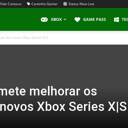
Fale Conosco
Cantinho Gamer
Status Xbox Live
XBOX
GAME PASS
TE
ues dos novos Xbox Series X|S
mete melhorar os
novos Xbox Series X|S