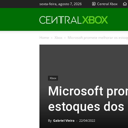
sexta-feira, agosto 7, 2026
Central Xbox
Central
Home
Xbox
Microsoft promete melhorar os estoq
Xbox
Xbox
Microsoft pro
estoques dos 
By
Gabriel Vieira
-
22/04/2022