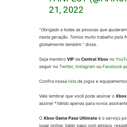
21, 2022
“
Obrigado a todas as pessoas que ajudaram 
nesta geração. Temos muito trabalho pela f
globalmente também.
” disse.
Seja membro
VIP
da
Central Xbox
no
YouT
seguir no
Twitter,
Instagram
ou
Facebook
pa
Confira nossa
lista
de jogos e equipament
Vale lembrar que você pode assinar o
Xbox
assine! *Válido apenas para novos assinant
O
Xbox Game Pass
Ultimate
é o serviço po
jogar online, bater papo com amigos, resga