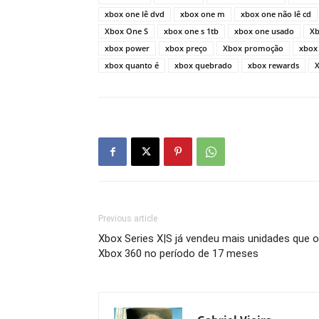
xbox one lê dvd
xbox one m
xbox one não lê cd
Xbox One S
xbox one s 1tb
xbox one usado
Xb
xbox power
xbox preço
Xbox promoção
xbox 
xbox quanto é
xbox quebrado
xbox rewards
X
Previous article
Xbox Series X|S já vendeu mais unidades que o
Xbox 360 no período de 17 meses