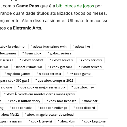
s, com o
Game Pass
que é a
biblioteca de jogos
por
grande quantidade títulos atualizados todos os meses,
ançamento. Além disso assinantes Ultimate tem acesso
ogos da
Eletronic Arts
.
azbox bravissimo
" azbox bravissimo twin
" azbox like
 xbox games
" fivem xbox
" g xbox series s
x series s
" i xbox headset
" i xbox series s
" i xbox series x
ox 360
" kinect k xbox 360
" l xbox gift card
" l xbox series s
" my xbox games
" n xbox series x
" n+ xbox game
 para xbox 360 gta 5
" que xbox comprar 2022
 s o one
" que xbox es mejor series s o x
" que xbox hay
" xbox Ã venda em montes claros minas gerais
d
" xbox b button sticky
" xbox b&o headset
" xbox bar
ing
" xbox console
" xbox controller pc
" xbox discord
" xbox fifa 22
" xbox image browser download
jogos na nuvem
" xbox k televizi
" xbox kbm
" xbox keystone