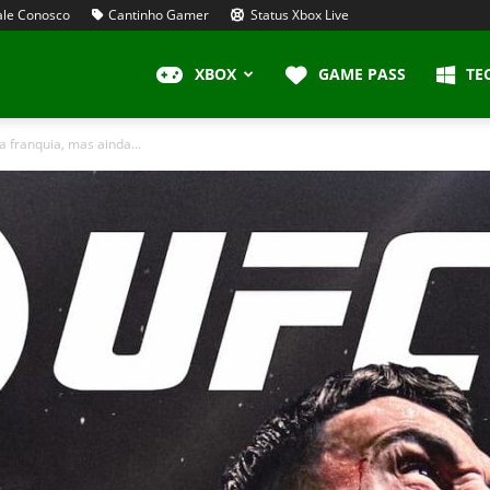
le Conosco
Cantinho Gamer
Status Xbox Live
XBOX
GAME PASS
TE
 franquia, mas ainda...