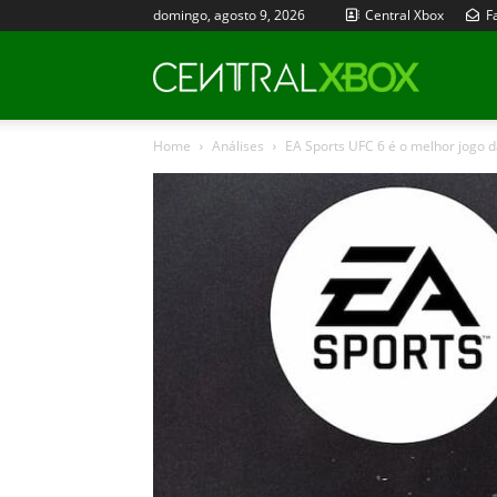
domingo, agosto 9, 2026
Central Xbox
Fa
Central
Home
Análises
EA Sports UFC 6 é o melhor jogo da
Xbox