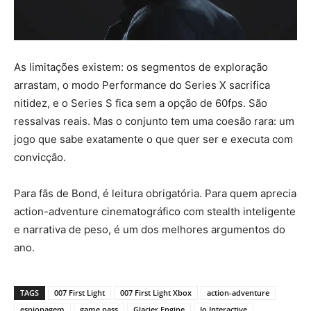
As limitações existem: os segmentos de exploração
arrastam, o modo Performance do Series X sacrifica
nitidez, e o Series S fica sem a opção de 60fps. São
ressalvas reais. Mas o conjunto tem uma coesão rara: um
jogo que sabe exatamente o que quer ser e executa com
convicção.
Para fãs de Bond, é leitura obrigatória. Para quem aprecia
action-adventure cinematográfico com stealth inteligente
e narrativa de peso, é um dos melhores argumentos do
ano.
TAGS
007 First Light
007 First Light Xbox
action-adventure
espionagem
game pass
Glacier Engine
Io Interactive