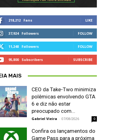
218,212
Fans
LIKE
37,924
Followers
FOLLOW
11,248
Followers
FOLLOW
95,800
Subscribers
SUBSCRIBE
EIA MAIS
CEO da Take-Two minimiza
polêmicas envolvendo GTA
6 e diz não estar
preocupado com...
Gabriel Vieira
-
07/08/2026
0
Confira os lançamentos do
Game Pass para a próxima