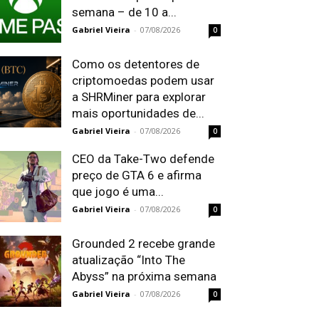
semana – de 10 a...
Gabriel Vieira
-
07/08/2026
0
Como os detentores de
criptomoedas podem usar
a SHRMiner para explorar
mais oportunidades de...
Gabriel Vieira
-
07/08/2026
0
CEO da Take-Two defende
preço de GTA 6 e afirma
que jogo é uma...
Gabriel Vieira
-
07/08/2026
0
Grounded 2 recebe grande
atualização “Into The
Abyss” na próxima semana
Gabriel Vieira
-
07/08/2026
0