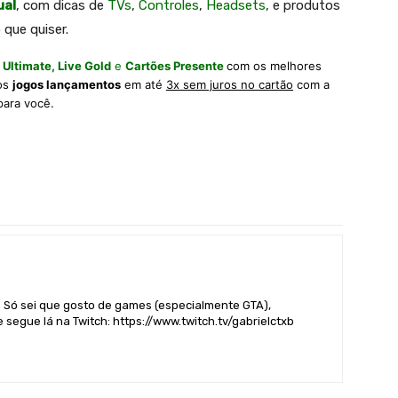
ual
, com dicas de
TVs
,
Controles
,
Headsets
, e produtos
 que quiser.
 Ultimate,
Live Gold
e
Cartões Presente
com os melhores
 os
jogos lançamentos
em até
3x sem juros no cartão
com a
para você.
. Só sei que gosto de games (especialmente GTA),
 segue lá na Twitch: https://www.twitch.tv/gabrielctxb