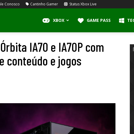
le Conosco
Cantinho Gamer
Status Xbox Live
XBOX
GAME PASS
TE
Órbita IA70 e IA70P com
de conteúdo e jogos