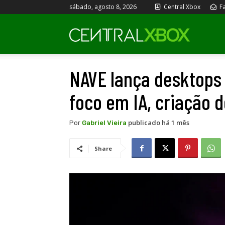
sábado, agosto 8, 2026
Central Xbox
Fa
Central
NAVE lança desktops 
Xbox
foco em IA, criação 
publicado há 1 mês
Por
Gabriel Vieira
Share