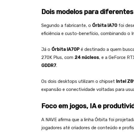
Dois modelos para diferentes 
Segundo a fabricante, o
Órbita IA70
foi des
eficiência e custo-benefício, combinando o 
Já o
Órbita IA70P
é destinado a quem busca 
270K Plus, com
24 núcleos
, e a GeForce R
GDDR7
.
Os dois desktops utilizam o chipset
Intel Z
expansão e conectividade voltadas para usuá
Foco em jogos, IA e produtivi
A NAVE afirma que a linha Órbita foi projetad
jogadores até criadores de conteúdo e prof