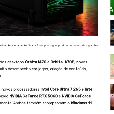
nal em funcionamento. Se você comprar algum produto ou serviço de algum link
 dos desktops
Órbita IA70
e
Órbita IA70P
, novos
 alto desempenho em jogos, criação de conteúdo,
s.
s novos processadores
Intel Core Ultra 7 265
e
Intel
 vídeo
NVIDIA GeForce RTX 5060
e
NVIDIA GeForce
ivamente. Ambos também acompanham o
Windows 11
.