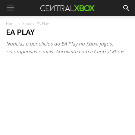
Home
Xbox
EA Play
EA PLAY
Notícias e benefícios do EA Play no Xbox: jogos,
recompensas e mais. Aproveite com a Central Xbox!