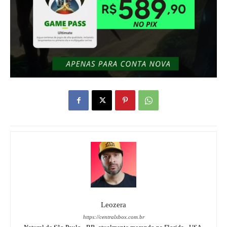
Leozera
https://centralxbox.com.br