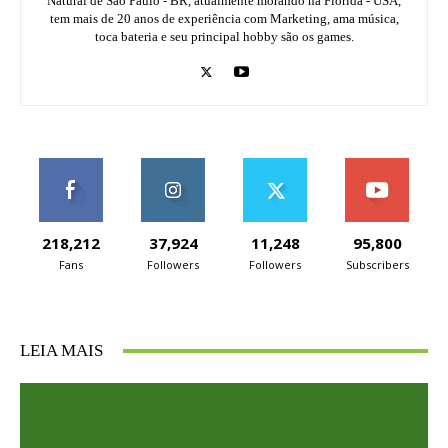
Natural de São Paulo - BR, atualmente morando na Florida - USA,
tem mais de 20 anos de experiência com Marketing, ama música,
toca bateria e seu principal hobby são os games.
218,212
37,924
11,248
95,800
Fans
Followers
Followers
Subscribers
LEIA MAIS