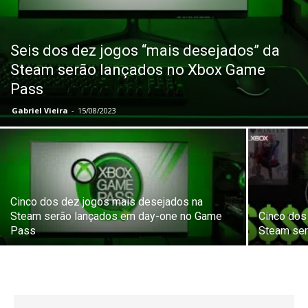
Seis dos dez jogos “mais desejados” da
Steam serão lançados no Xbox Game
Pass
Gabriel Vieira
-
15/08/2023
Cinco dos dez jogos mais desejados na
Steam serão lançados em day-one no Game
Cinco dos
Pass
Steam ser