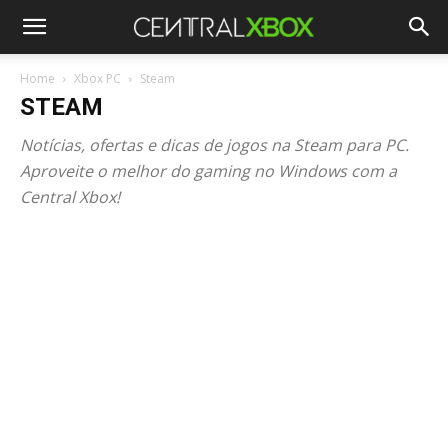
Home
Xbox PC
Steam
STEAM
Notícias, ofertas e dicas de jogos na Steam para PC.
Aproveite o melhor do gaming no Windows com a
Central Xbox!