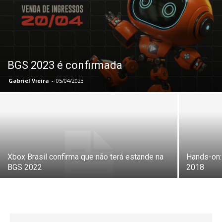
BGS 2023 é confirmada
Gabriel Vieira
-
05/04/2023
Xbox Brasil confirma que não terá estande na
Hands-on:
BGS 2022
2018