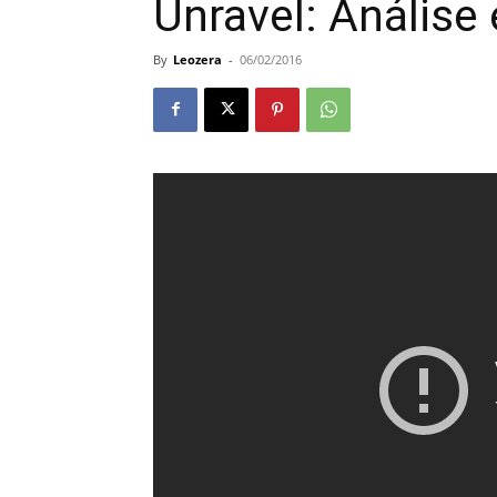
Unravel: Análise
By
Leozera
-
06/02/2016