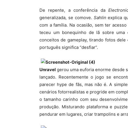
De repente, a conferência da
Electroni
generalizada, se comove.
Sahlin
explica qu
com a família. Na ocasião, sem ter acesso
teceu um bonequinho de lã sobre uma e
conceitos de gameplay, tirando fotos dele
português significa “desfiar”.
Unravel
gerou uma euforia enorme desde seu
lançado. Recentemente o jogo se encont
parecer hype de fãs, mas não é. A simpl
cenários fotorrealistas e progride em com
o tamanho carinho com seu desenvolviment
produção. Misturando plataforma e puzzl
pendurar em lugares, criar trampolins e arra