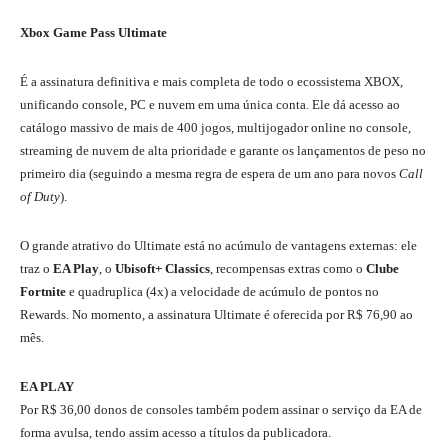
Xbox Game Pass Ultimate
É a assinatura definitiva e mais completa de todo o ecossistema XBOX,
unificando console, PC e nuvem em uma única conta.
Ele dá acesso ao
catálogo massivo de mais de 400 jogos,
multijogador online no console,
streaming de nuvem de alta prioridade e garante os lançamentos de peso no
primeiro dia (seguindo a mesma regra de espera de um ano para novos
Call
of Duty
).
O grande atrativo do Ultimate está no acúmulo de vantagens externas: ele
traz o
EA Play
, o
Ubisoft+ Classics
, recompensas extras como o
Clube
Fortnite
e quadruplica (4x) a velocidade de acúmulo de pontos no
Rewards. No momento, a assinatura Ultimate é oferecida por R$ 76,90 ao
mês.
EA PLAY
Por R$ 36,00 donos de consoles também podem assinar o serviço da EA de
forma avulsa, tendo assim acesso a títulos da publicadora.