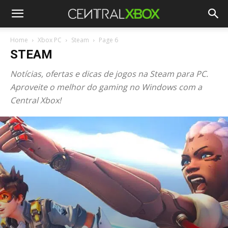
Home
Xbox PC
Steam
Page 6
STEAM
Notícias, ofertas e dicas de jogos na Steam para PC.
Aproveite o melhor do gaming no Windows com a
Central Xbox!