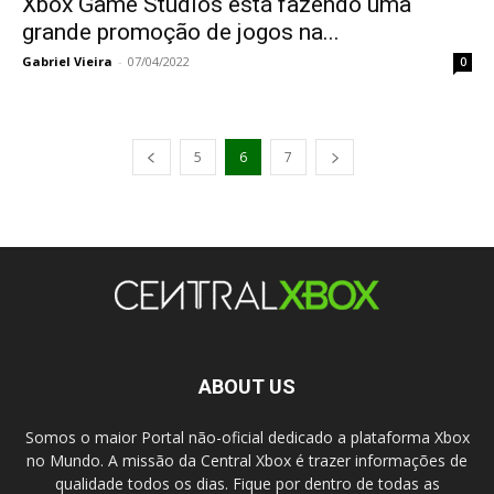
Xbox Game Studios está fazendo uma
grande promoção de jogos na...
Gabriel Vieira
-
07/04/2022
0
5
6
7
ABOUT US
Somos o maior Portal não-oficial dedicado a plataforma Xbox
no Mundo. A missão da Central Xbox é trazer informações de
qualidade todos os dias. Fique por dentro de todas as