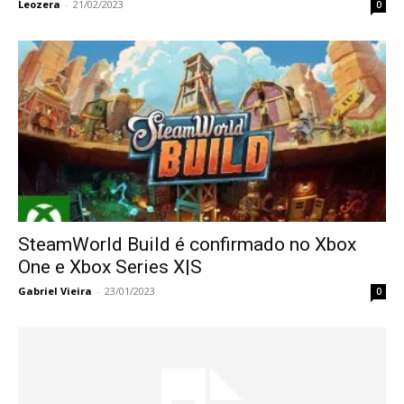
Leozera
-
21/02/2023
0
SteamWorld Build é confirmado no Xbox
One e Xbox Series X|S
Gabriel Vieira
-
23/01/2023
0