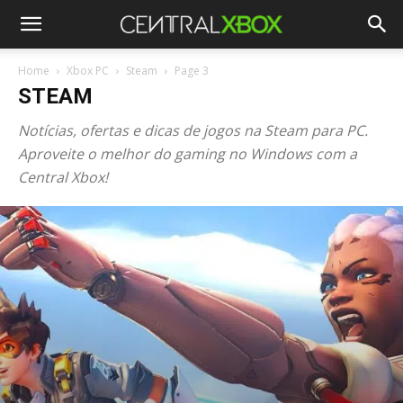
Home
Xbox PC
Steam
Page 3
STEAM
Notícias, ofertas e dicas de jogos na Steam para PC.
Aproveite o melhor do gaming no Windows com a
Central Xbox!