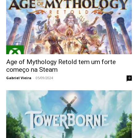
Age of Mythology Retold tem um forte
começo na Steam
Gabriel Vieira
-
05/09/2024
0