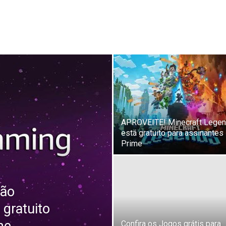
APROVEITE! Minecraft Lege
está gratuito para assinantes
Prime
tão
 gratuito
Confira os Jogos grátis para