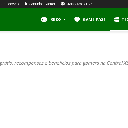
le Conosco
Cantinho Gamer
Status Xbox Live
XBOX
GAME PASS
TE
grátis, recompensas e benefícios para gamers na Central X