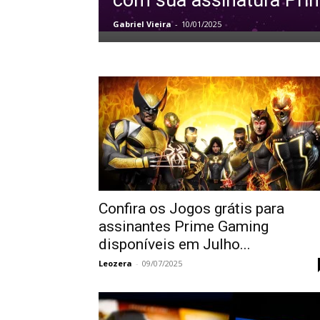
com sua assinatura Pri
Gabriel Vieira
-
10/01/2025
Confira os Jogos grátis para
assinantes Prime Gaming
disponíveis em Julho...
Leozera
-
09/07/2025