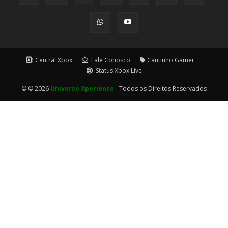
Central Xbox
Fale Conosco
Cantinho Gamer
Status Xbox Live
© © 2026
Universo Xperience
- Todos os Direitos Reservados