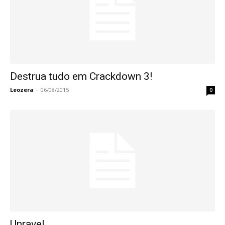
Destrua tudo em Crackdown 3!
Leozera
-
06/08/2015
0
Unravel