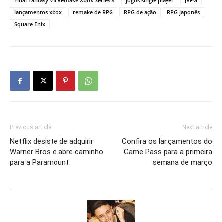
Final Fantasy VII Remake Xbox Series X
jogos single player
JRPG
lançamentos xbox
remake de RPG
RPG de ação
RPG japonês
Square Enix
Previous article
Next article
Netflix desiste de adquirir
Confira os lançamentos do
Warner Bros e abre caminho
Game Pass para a primeira
para a Paramount
semana de março