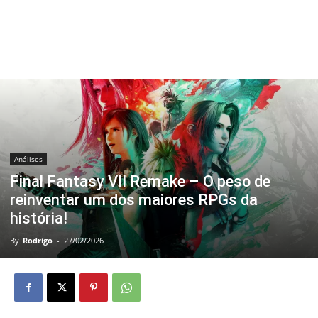
Análises
Final Fantasy VII Remake – O peso de
reinventar um dos maiores RPGs da
história!
By
Rodrigo
-
27/02/2026