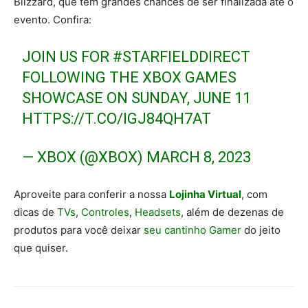
Blizzard, que tem grandes chances de ser finalizada até o
evento. Confira:
JOIN US FOR
#STARFIELDDIRECT
FOLLOWING THE XBOX GAMES
SHOWCASE ON SUNDAY, JUNE 11
HTTPS://T.CO/IGJ84QH7AT
— XBOX (@XBOX)
MARCH 8, 2023
Aproveite para conferir a nossa
Lojinha Virtual
, com
dicas de
TVs
,
Controles
,
Headsets
, além de dezenas de
produtos para você deixar
seu cantinho Gamer
do jeito
que quiser.