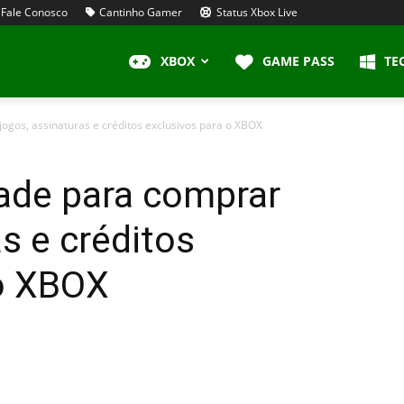
Fale Conosco
Cantinho Gamer
Status Xbox Live
XBOX
GAME PASS
TE
ogos, assinaturas e créditos exclusivos para o XBOX
ade para comprar
s e créditos
 o XBOX