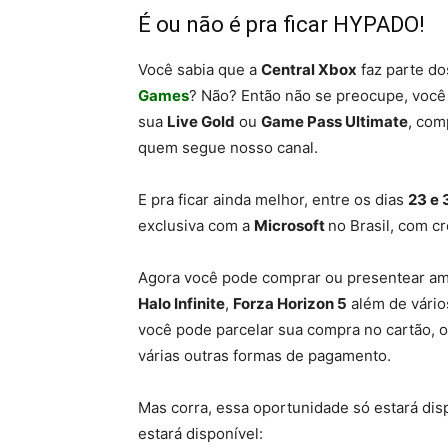
É ou não é pra ficar HYPADO!
Você sabia que a
Central Xbox
faz parte d
Games
? Não? Então não se preocupe, você
sua
Live Gold
ou
Game Pass Ultimate
, com
quem segue nosso canal.
E pra ficar ainda melhor, entre os dias
23 e 
exclusiva com a
Microsoft
no Brasil, com c
Agora você pode comprar ou presentear am
Halo Infinite
,
Forza Horizon 5
além de vário
você pode parcelar sua compra no cartão, ou
várias outras formas de pagamento.
Mas corra, essa oportunidade só estará dis
estará disponível: