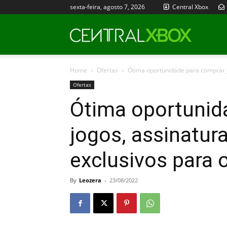
sexta-feira, agosto 7, 2026
Central Xbox
Central
Home
Ofertas
Ótima oportunidade para comprar j
Xbox
Ofertas
Ótima oportunid
jogos, assinatura
exclusivos para
By
Leozera
-
23/08/2022