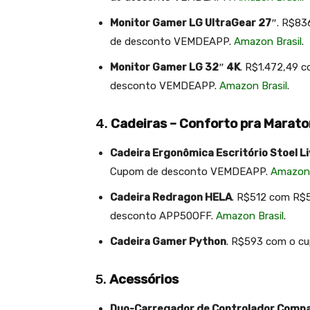
Monitor Gamer LG UltraGear 27″
. R$83
de desconto VEMDEAPP.
Amazon Brasil
.
Monitor Gamer LG 32″ 4K
. R$1.472,49 
desconto VEMDEAPP.
Amazon Brasil
.
4.
Cadeiras – Conforto pra Marat
Cadeira Ergonômica Escritório Stoel Li
Cupom de desconto VEMDEAPP.
Amazon 
Cadeira Redragon HELA
. R$512 com R$
desconto APP50OFF.
Amazon Brasil
.
Cadeira Gamer Python
. R$593 com o c
5.
Acessórios
Duo-Carregador de Controlador Compa