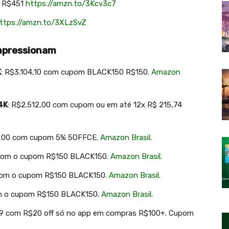
r R$451
https://
amzn.to/3Kcv3c7
ttps://
amzn.to/3XLzSvZ
Impressionam
K
: R$3.104,10 com cupom BLACK150
R$150
.
Amazon
4K
: R$2.512,00 com cupom ou em até 12x R$ 215,74
29,00 com cupom 5% 5OFFCE
.
Amazon Brasil
.
 com o cupom R$150 BLACK150.
Amazon Brasil
.
 com o cupom R$150 BLACK150.
Amazon Brasil
.
m o cupom R$150 BLACK150.
Amazon Brasil
.
29 com R$20 off só no app em compras R$100+. Cupom