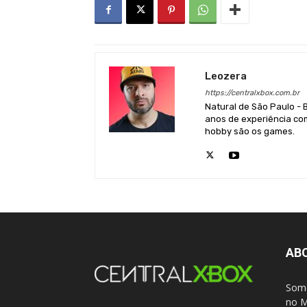
Leozera
https://centralxbox.com.br
Natural de São Paulo - 
anos de experiência com
hobby são os games.
AB
Somo
no M