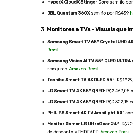
HyperX CloudX Stinger Core
sem fio po
JBL Quantum 360X
sem fio por R$439
h
3.
Monitores e TVs – Visuais que 
Samsung Smart TV 65″ Crystal UHD 4
Brasil
.
Samsung Vision AI TV 55″ QLED ULTRA 
sem juros.
Amazon Brasil
.
Toshiba Smart TV 4K DLED 55″
: R$1.9
LG Smart TV 4K 55″ QNED
: R$2.469,05
LG Smart TV 4K 65″ QNED
: R$3.322,15
PHILIPS Smart 4K TV Ambilight 50
” co
Monitor Gamer LG UltraGear 24″
. R$7
de desconto VEMDEAPP.
Amazon Brasil
.