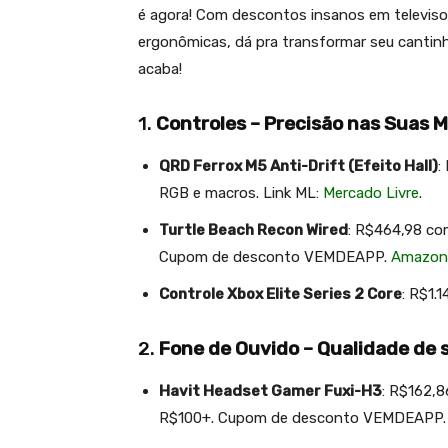
é agora! Com descontos insanos em televisor
ergonômicas, dá pra transformar seu cantinh
acaba!
1.
Controles – Precisão nas Suas 
QRD Ferrox M5 Anti-Drift (Efeito Hall)
:
RGB e macros. Link ML:
Mercado Livre
.
Turtle Beach Recon Wired
: R$464,98 c
Cupom de desconto VEMDEAPP.
Amazon 
Controle Xbox Elite Series 2 Core
: R$1.
2.
Fone de Ouvido – Qualidade de 
Havit Headset Gamer Fuxi-H3
: R$162,
R$100+. Cupom de desconto VEMDEAPP