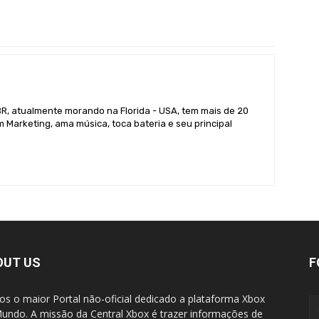
BR, atualmente morando na Florida - USA, tem mais de 20
 Marketing, ama música, toca bateria e seu principal
OUT US
F
s o maior Portal não-oficial dedicado a plataforma Xbox
undo. A missão da Central Xbox é trazer informações de