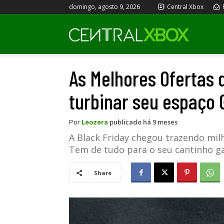
domingo, agosto 9, 2026
Central Xbox
Central
As Melhores Ofertas 
Xbox
turbinar seu espaço
publicado há 9 meses
Por
Leozera
A Black Friday chegou trazendo milh
Tem de tudo para o seu cantinho g
Share