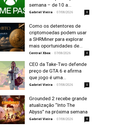
semana – de 10 a...
Gabriel Vieira
-
07/08/2026
0
Como os detentores de
criptomoedas podem usar
a SHRMiner para explorar
mais oportunidades de...
Central Xbox
-
07/08/2026
0
CEO da Take-Two defende
preço de GTA 6 e afirma
que jogo é uma...
Gabriel Vieira
-
07/08/2026
0
Grounded 2 recebe grande
atualização “Into The
Abyss” na próxima semana
Gabriel Vieira
-
07/08/2026
0