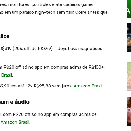
es, monitores, controles e até cadeiras gamer
o em um paraíso high-tech sem falir. Corre antes que
Mãos
 R$319 (20% off, de R$399) – Joysticks magnéticos,
om
R$20
off só no app em compras acima de R$100+.
Brasil
.
149,90 em até 12x R$95,88 sem juros.
Amazon Brasil
.
som e áudio
86 com
R$20
off só no app em compras acima de
.
Amazon Brasil
.