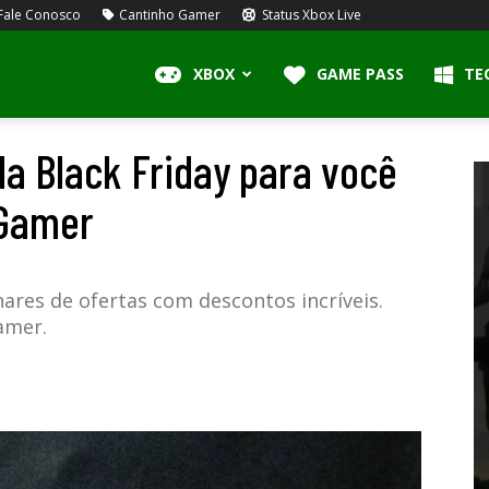
Fale Conosco
Cantinho Gamer
Status Xbox Live
XBOX
GAME PASS
TE
da Black Friday para você
 Gamer
ares de ofertas com descontos incríveis.
amer.