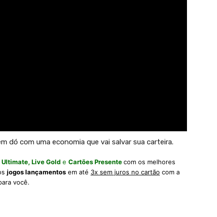
m dó com uma economia que vai salvar sua carteira.
 Ultimate,
Live Gold
e
Cartões Presente
com os melhores
 os
jogos lançamentos
em até
3x sem juros no cartão
com a
para você.