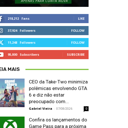
218,212
Fans
LIKE
37,924
Followers
FOLLOW
11,248
Followers
FOLLOW
95,800
Subscribers
SUBSCRIBE
EIA MAIS
CEO da Take-Two minimiza
polêmicas envolvendo GTA
6 e diz não estar
preocupado com...
Gabriel Vieira
-
07/08/2026
0
Confira os lançamentos do
Game Pass para a próxima