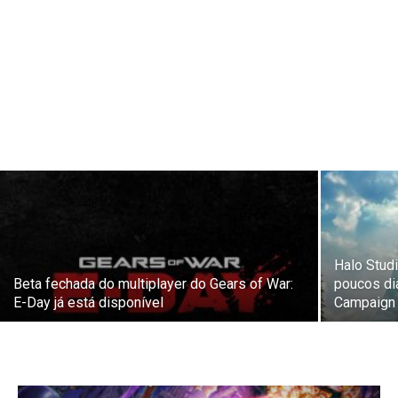
Halo Stud
Beta fechada do multiplayer do Gears of War:
poucos di
E-Day já está disponível
Campaign