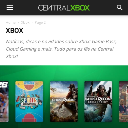
Home
Xbox
Page 2
XBOX
Notícias, dicas e novidades sobre Xbox: Game Pass,
Cloud Gaming e mais. Tudo para os fãs na Central
Xbox!