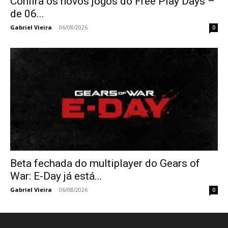
Confira os novos jogos do Free Play Days –
de 06...
Gabriel Vieira
-
06/08/2026
0
Beta fechada do multiplayer do Gears of
War: E-Day já está...
Gabriel Vieira
-
06/08/2026
0