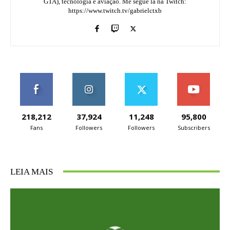
GTA), tecnologia e aviação. Me segue lá na Twitch:
https://www.twitch.tv/gabrielctxb
218,212
37,924
11,248
95,800
Fans
Followers
Followers
Subscribers
LEIA MAIS