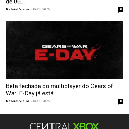
de 06...
Gabriel Vieira
-
06/08/2026
0
Beta fechada do multiplayer do Gears of
War: E-Day já está...
Gabriel Vieira
-
06/08/2026
0