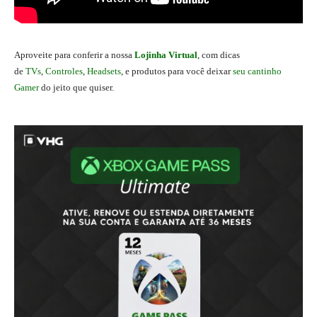
Aproveite para conferir a nossa
Lojinha Virtual
, com dicas
de
TVs
,
Controles
,
Headsets
, e produtos para você deixar
seu cantinho
Gamer
do jeito que quiser.