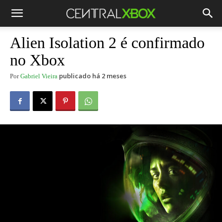
Alien Isolation 2 é confirmado
no Xbox
publicado há 2 meses
Por
Gabriel Vieira