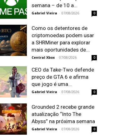
semana – de 10 a...
Gabriel Vieira
-
07/08/2026
0
Como os detentores de
criptomoedas podem usar
a SHRMiner para explorar
mais oportunidades de...
Central Xbox
-
07/08/2026
0
CEO da Take-Two defende
preço de GTA 6 e afirma
que jogo é uma...
Gabriel Vieira
-
07/08/2026
0
Grounded 2 recebe grande
atualização “Into The
Abyss” na próxima semana
Gabriel Vieira
-
07/08/2026
0