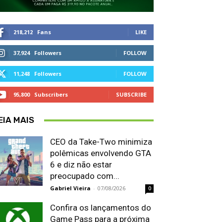
218,212
Fans
LIKE
37,924
Followers
FOLLOW
11,248
Followers
FOLLOW
95,800
Subscribers
SUBSCRIBE
EIA MAIS
CEO da Take-Two minimiza
polêmicas envolvendo GTA
6 e diz não estar
preocupado com...
Gabriel Vieira
-
07/08/2026
0
Confira os lançamentos do
Game Pass para a próxima