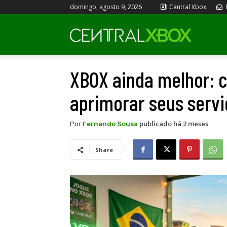
domingo, agosto 9, 2026
Central Xbox
Central
XBOX ainda melhor: 
Xbox
aprimorar seus servi
publicado há 2 meses
Por
Fernando Sousa
Share