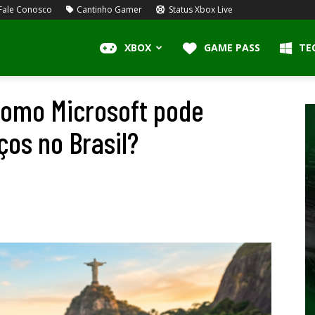
Fale Conosco
Cantinho Gamer
Status Xbox Live
XBOX
GAME PASS
TE
como Microsoft pode
ços no Brasil?