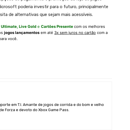
crosoft poderia investir para o futuro, principalmente
ita de alternativas que sejam mais acessíveis.
 Ultimate,
Live Gold
e
Cartões Presente
com os melhores
 os
jogos lançamentos
em até
3x sem juros no cartão
com a
para você.
uporte em T.I. Amante de jogos de corrida e do bom e velho
r de Forza e devoto do Xbox Game Pass.