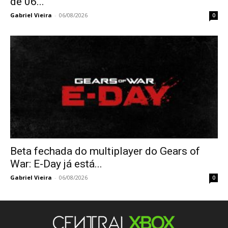
de 06...
Gabriel Vieira
-
06/08/2026
0
Beta fechada do multiplayer do Gears of
War: E-Day já está...
Gabriel Vieira
-
06/08/2026
0