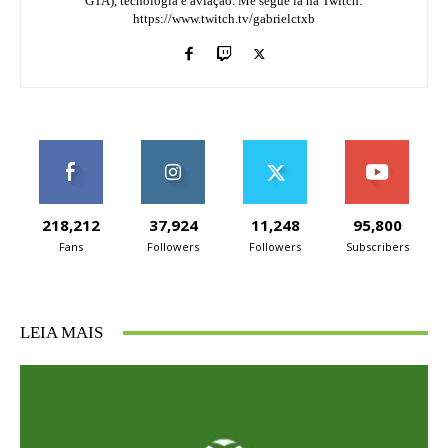
GTA), tecnologia e aviação. Me segue lá na Twitch:
https://www.twitch.tv/gabrielctxb
218,212
37,924
11,248
95,800
Fans
Followers
Followers
Subscribers
LEIA MAIS