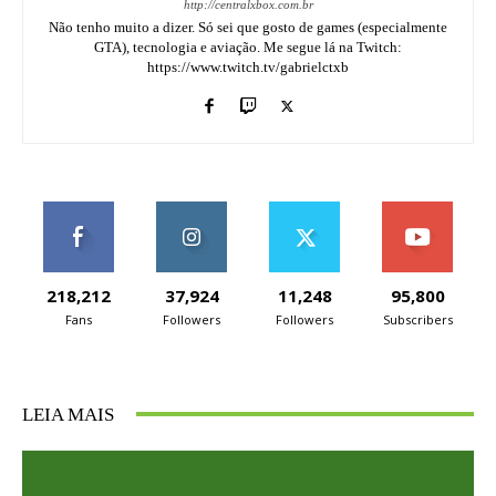
http://centralxbox.com.br
Não tenho muito a dizer. Só sei que gosto de games (especialmente
GTA), tecnologia e aviação. Me segue lá na Twitch:
https://www.twitch.tv/gabrielctxb
218,212
37,924
11,248
95,800
Fans
Followers
Followers
Subscribers
LEIA MAIS