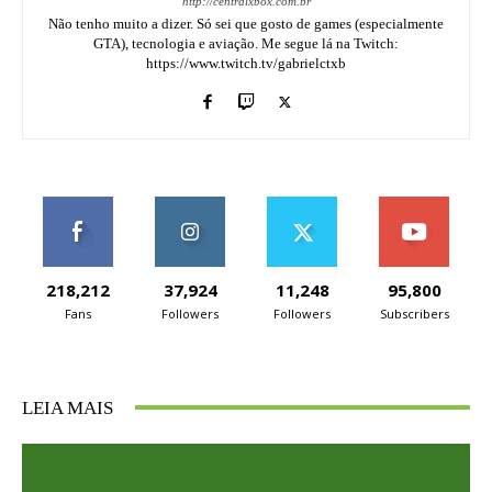
http://centralxbox.com.br
Não tenho muito a dizer. Só sei que gosto de games (especialmente
GTA), tecnologia e aviação. Me segue lá na Twitch:
https://www.twitch.tv/gabrielctxb
218,212
37,924
11,248
95,800
Fans
Followers
Followers
Subscribers
LEIA MAIS