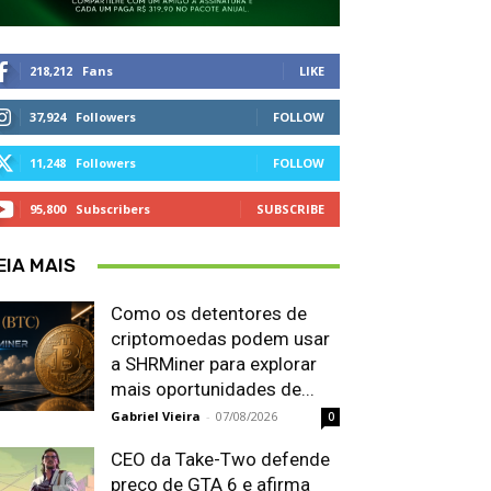
218,212
Fans
LIKE
37,924
Followers
FOLLOW
11,248
Followers
FOLLOW
95,800
Subscribers
SUBSCRIBE
EIA MAIS
Como os detentores de
criptomoedas podem usar
a SHRMiner para explorar
mais oportunidades de...
Gabriel Vieira
-
07/08/2026
0
CEO da Take-Two defende
preço de GTA 6 e afirma