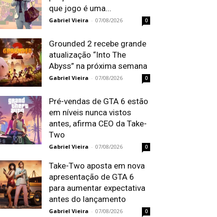
que jogo é uma...
Gabriel Vieira
-
07/08/2026
0
Grounded 2 recebe grande
atualização “Into The
Abyss” na próxima semana
Gabriel Vieira
-
07/08/2026
0
Pré-vendas de GTA 6 estão
em níveis nunca vistos
antes, afirma CEO da Take-
Two
Gabriel Vieira
-
07/08/2026
0
Take-Two aposta em nova
apresentação de GTA 6
para aumentar expectativa
antes do lançamento
Gabriel Vieira
-
07/08/2026
0