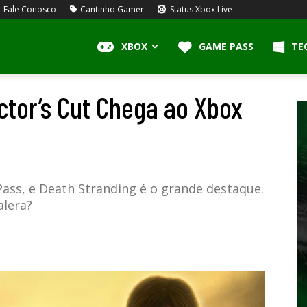
Fale Conosco
Cantinho Gamer
Status Xbox Live
XBOX
GAME PASS
TE
ctor’s Cut Chega ao Xbox
Pass, e Death Stranding é o grande destaque.
alera?