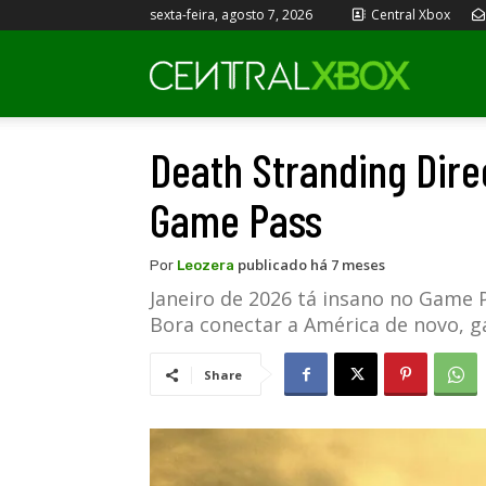
sexta-feira, agosto 7, 2026
Central Xbox
Central
Death Stranding Dire
Xbox
Game Pass
publicado há 7 meses
Por
Leozera
Janeiro de 2026 tá insano no Game 
Bora conectar a América de novo, g
Share