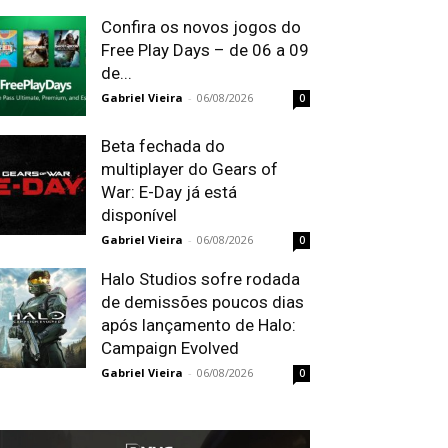
Confira os novos jogos do
Free Play Days – de 06 a 09
de...
Gabriel Vieira
-
06/08/2026
0
Beta fechada do
multiplayer do Gears of
War: E-Day já está
disponível
Gabriel Vieira
-
06/08/2026
0
Halo Studios sofre rodada
de demissões poucos dias
após lançamento de Halo:
Campaign Evolved
Gabriel Vieira
-
06/08/2026
0