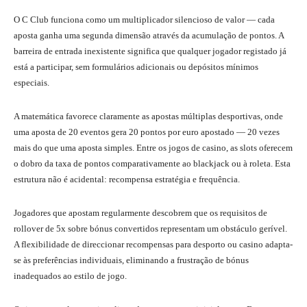
O C Club funciona como um multiplicador silencioso de valor — cada
aposta ganha uma segunda dimensão através da acumulação de pontos. A
barreira de entrada inexistente significa que qualquer jogador registado já
está a participar, sem formulários adicionais ou depósitos mínimos
especiais.
A matemática favorece claramente as apostas múltiplas desportivas, onde
uma aposta de 20 eventos gera 20 pontos por euro apostado — 20 vezes
mais do que uma aposta simples. Entre os jogos de casino, as slots oferecem
o dobro da taxa de pontos comparativamente ao blackjack ou à roleta. Esta
estrutura não é acidental: recompensa estratégia e frequência.
Jogadores que apostam regularmente descobrem que os requisitos de
rollover de 5x sobre bónus convertidos representam um obstáculo gerível.
A flexibilidade de direccionar recompensas para desporto ou casino adapta-
se às preferências individuais, eliminando a frustração de bónus
inadequados ao estilo de jogo.