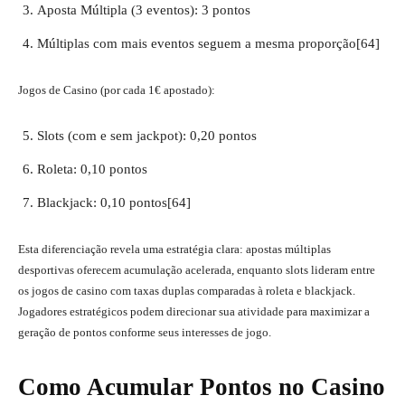
Aposta Múltipla (3 eventos): 3 pontos
Múltiplas com mais eventos seguem a mesma proporção[64]
Jogos de Casino (por cada 1€ apostado):
Slots (com e sem jackpot): 0,20 pontos
Roleta: 0,10 pontos
Blackjack: 0,10 pontos[64]
Esta diferenciação revela uma estratégia clara: apostas múltiplas
desportivas oferecem acumulação acelerada, enquanto slots lideram entre
os jogos de casino com taxas duplas comparadas à roleta e blackjack.
Jogadores estratégicos podem direcionar sua atividade para maximizar a
geração de pontos conforme seus interesses de jogo.
Como Acumular Pontos no Casino