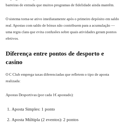
barreiras de entrada que muitos programas de fidelidade ainda mantêm.
O sistema torna-se ativo imediatamente após o primeiro depósito em saldo
real. Apostas com saldo de bónus não contribuem para a acumulação —
uma regra clara que evita confusões sobre quais atividades geram pontos
efetivos.
Diferença entre pontos de desporto e
casino
O C Club emprega taxas diferenciadas que refletem o tipo de aposta
realizada:
Apostas Desportivas (por cada 1€ apostado):
Aposta Simples: 1 ponto
Aposta Múltipla (2 eventos): 2 pontos