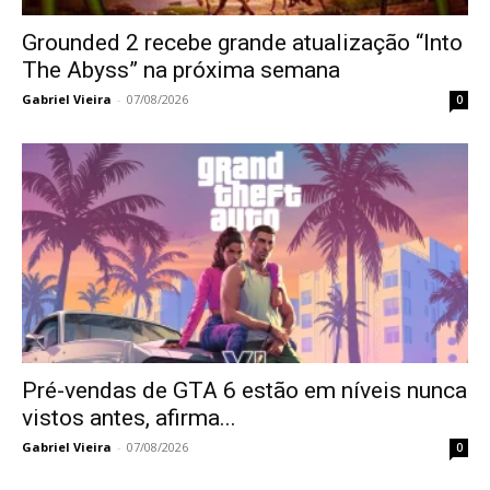
Grounded 2 recebe grande atualização “Into
The Abyss” na próxima semana
Gabriel Vieira
-
07/08/2026
0
Pré-vendas de GTA 6 estão em níveis nunca
vistos antes, afirma...
Gabriel Vieira
-
07/08/2026
0