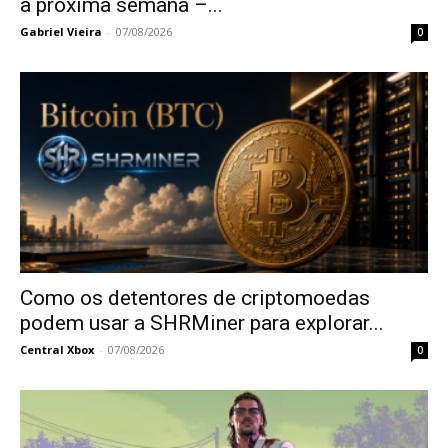
a próxima semana –...
Gabriel Vieira
-
07/08/2026
0
Como os detentores de criptomoedas
podem usar a SHRMiner para explorar...
Central Xbox
-
07/08/2026
0