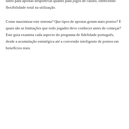
tanto para apostas desportivas quanto para jogos de casino, oferecendo
flexibilidade total na utilização.
Como maximizar este sistema? Que tipos de apostas geram mais pontos? E
quais são as limitações que todo jogador deve conhecer antes de começar?
Este guia examina cada aspecto do programa de fidelidade português,
desde a acumulação estratégica até a conversão inteligente de pontos em
benefícios reais.