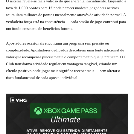
O sistema revela-se mais valioso do que aparenta inicialmente. Enquanto a
taxa de 1.000 pontos para 1€ pode parecer modesta, jogadores activos
acumulam milhares de pontos mensalmente através de atividade normal. A
verdadeira força está na consistência — cada sessão de jogo contribui para
um fundo crescente de benefícios futuros.
Apostadores ocasionais encontram um programa sem pressão ou
complexidade. Apostadores dedicados descobrem uma fonte adicional de
valor que recompensa precisamente o comportamento que já praticam. O C
Club transforma atividade regular em vantagem tangível, criando um
círculo positivo onde jogar mais significa receber mais — sem alterar o
risco fundamental de cada aposta individual.