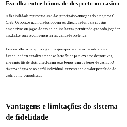
Escolha entre bónus de desporto ou casino
A flexibilidade representa uma das principais vantagens do programa C
Club. Os pontos acumulados podem ser direcionados para apostas
desportivas ou jogos de casino online bonus, permitindo que cada jogador
maximize suas recompensas na modalidade preferida.
Esta escolha estratégica significa que apostadores especializados em
futebol podem canalizar todos os benefícios para eventos desportivos,
enquanto fãs de slots direcionam seus bónus para os jogos de casino. O
sistema adapta-se ao perfil individual, aumentando o valor percebido de
cada ponto conquistado.
Vantagens e limitações do sistema
de fidelidade