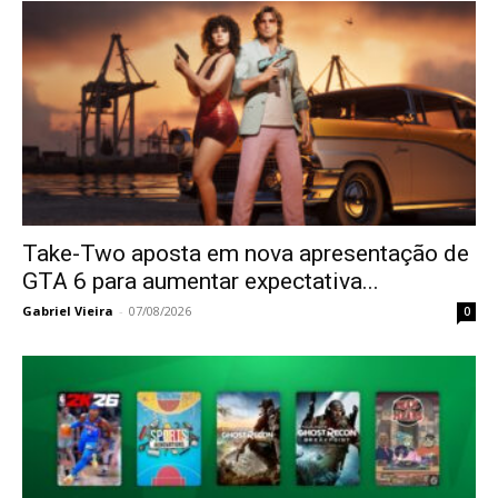
Take-Two aposta em nova apresentação de
GTA 6 para aumentar expectativa...
Gabriel Vieira
-
07/08/2026
0