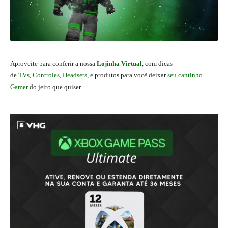
Aproveite para conferir a nossa
Lojinha Virtual
, com dicas
de
TVs
,
Controles
,
Headsets
, e produtos para você deixar
seu cantinho
Gamer
do jeito que quiser.