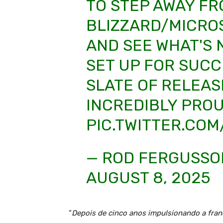
TO STEP AWAY F
BLIZZARD/MICROS
AND SEE WHAT'S 
SET UP FOR SUCC
SLATE OF RELEASE
INCREDIBLY PRO
PIC.TWITTER.CO
— ROD FERGUSSO
AUGUST 8, 2025
“
Depois de cinco anos impulsionando a fra