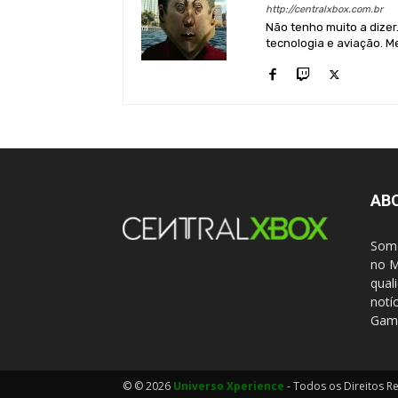
http://centralxbox.com.br
Não tenho muito a dizer
tecnologia e aviação. Me
AB
Somo
no M
qual
notí
Gami
© © 2026
Universo Xperience
- Todos os Direitos R