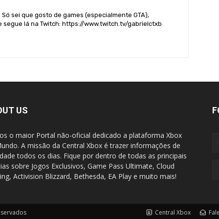
. Só sei que gosto de games (especialmente GTA),
 segue lá na Twitch: https://www.twitch.tv/gabrielctxb
OUT US
F
s o maior Portal não-oficial dedicado a plataforma Xbox
undo. A missão da Central Xbox é trazer informações de
idade todos os dias. Fique por dentro de todas as principais
cias sobre Jogos Exclusivos, Game Pass Ultimate, Cloud
ng, Activision Blizzard, Bethesda, EA Play e muito mais!
eservados
Central Xbox
Fal