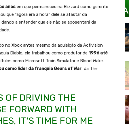
co anos
em que permaneceu na Blizzard como gerente
mou que “agora era a hora” dele se afastar da
”, dando a entender que ele não se aposentará da
dade.
ado no Xbox antes mesmo da aquisição da Activision
anquia Diablo, ele trabalhou como produtor de
1996 até
ítulos como Microsoft Train Simulator e Blood Wake.
tou como líder da franquia Gears of War
, da The
S OF DRIVING THE
SE FORWARD WITH
S, IT'S TIME FOR ME