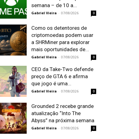
semana – de 10 a...
Gabriel Vieira
-
07/08/2026
0
Como os detentores de
criptomoedas podem usar
a SHRMiner para explorar
mais oportunidades de...
Gabriel Vieira
-
07/08/2026
0
CEO da Take-Two defende
preço de GTA 6 e afirma
que jogo é uma...
Gabriel Vieira
-
07/08/2026
0
Grounded 2 recebe grande
atualização “Into The
Abyss” na próxima semana
Gabriel Vieira
-
07/08/2026
0