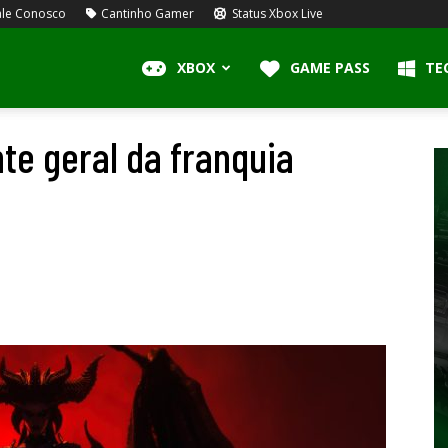
le Conosco
Cantinho Gamer
Status Xbox Live
XBOX
GAME PASS
TE
te geral da franquia