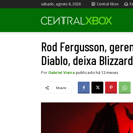
sábado, agosto 8, 2026
Central Xbox
Fa
Central
Rod Fergusson, geren
Xbox
Diablo, deixa Blizzard
publicado há 12 meses
Por
Gabriel Vieira
Share