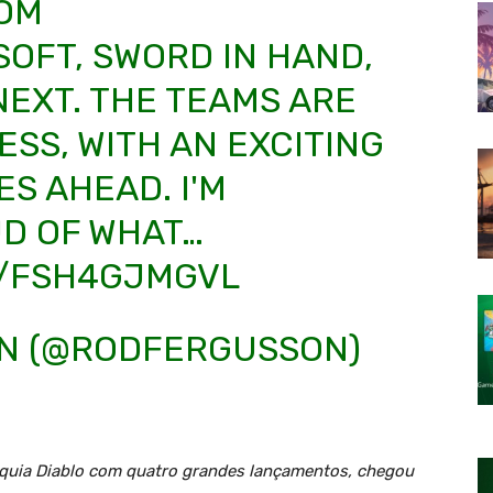
ROM
OFT, SWORD IN HAND,
NEXT. THE TEAMS ARE
ESS, WITH AN EXCITING
S AHEAD. I'M
UD OF WHAT…
M/FSH4GJMGVL
N (@RODFERGUSSON)
nquia Diablo com quatro grandes lançamentos, chegou