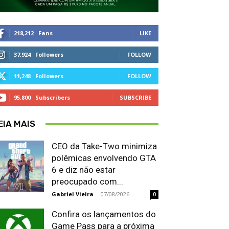
218,212
Fans
LIKE
37,924
Followers
FOLLOW
11,248
Followers
FOLLOW
95,800
Subscribers
SUBSCRIBE
EIA MAIS
CEO da Take-Two minimiza
polêmicas envolvendo GTA
6 e diz não estar
preocupado com...
Gabriel Vieira
-
07/08/2026
0
Confira os lançamentos do
Game Pass para a próxima