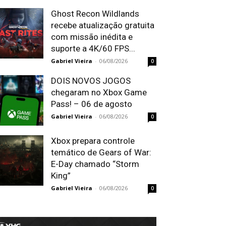
Ghost Recon Wildlands
recebe atualização gratuita
com missão inédita e
suporte a 4K/60 FPS...
Gabriel Vieira
-
06/08/2026
0
DOIS NOVOS JOGOS
chegaram no Xbox Game
Pass! – 06 de agosto
Gabriel Vieira
-
06/08/2026
0
Xbox prepara controle
temático de Gears of War:
E-Day chamado “Storm
King”
Gabriel Vieira
-
06/08/2026
0