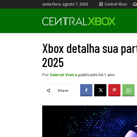
sexta-feira, agosto 7, 2026
Central Xbox
Central
Xbox detalha sua pa
Xbox
2025
publicado há 1 ano
Por
Gabriel Vieira
Share