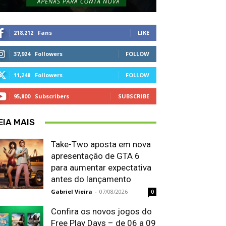
218,212
Fans
LIKE
37,924
Followers
FOLLOW
11,248
Followers
FOLLOW
95,800
Subscribers
SUBSCRIBE
EIA MAIS
Take-Two aposta em nova
apresentação de GTA 6
para aumentar expectativa
antes do lançamento
Gabriel Vieira
-
07/08/2026
0
Confira os novos jogos do
Free Play Days – de 06 a 09