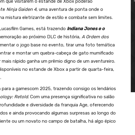
om que visitarem o estande de Xbox poderão
nte
Ninja Gaiden 4
, uma aventura de ponta onde o
 mistura eletrizante de estilo e combate sem limites.
Lucasfilm Games, está trazendo
Indiana Jones e o
emoração ao próximo DLC de história,
A Ordem dos
imentar o jogo base no evento, tirar uma foto temática
ncontrar e montar um quebra-cabeça de gato mumificado
 mais rápido ganha um prêmio digno de um aventureiro.
isponíveis no estande de Xbox a partir de quarta-feira,
.
ia para a gamescom 2025, trazendo consigo os lendários
ology: Retold
. Com uma presença significativa no salão
profundidade e diversidade da franquia Age, oferecendo
rados e ainda provocando algumas surpresas ao longo do
riente ou um novato no campo de batalha, há algo épico