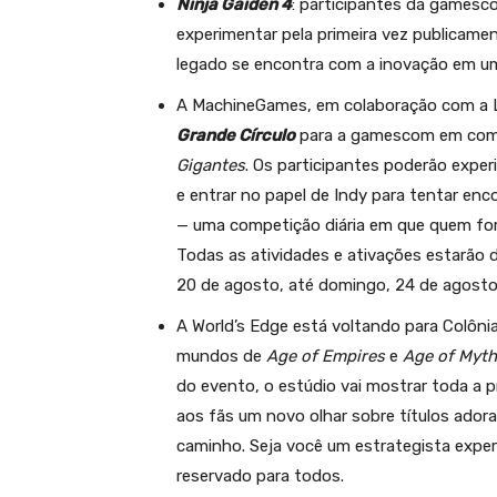
Ninja Gaiden 4
: participantes da gamesc
experimentar pela primeira vez publicame
legado se encontra com a inovação em uma
A MachineGames, em colaboração com a 
Grande Círculo
para a gamescom em com
Gigantes
. Os participantes poderão exper
e entrar no papel de Indy para tentar e
— uma competição diária em que quem for
Todas as atividades e ativações estarão d
20 de agosto, até domingo, 24 de agosto
A World’s Edge está voltando para Colôn
mundos de
Age of Empires
e
Age of Myth
do evento, o estúdio vai mostrar toda a 
aos fãs um novo olhar sobre títulos ado
caminho. Seja você um estrategista expe
reservado para todos.