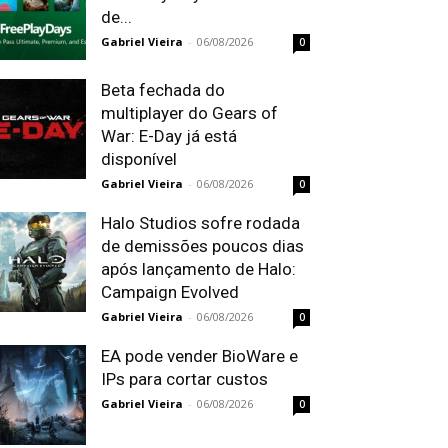
de...
Gabriel Vieira
-
06/08/2026
0
Beta fechada do
multiplayer do Gears of
War: E-Day já está
disponível
Gabriel Vieira
-
06/08/2026
0
Halo Studios sofre rodada
de demissões poucos dias
após lançamento de Halo:
Campaign Evolved
Gabriel Vieira
-
06/08/2026
0
EA pode vender BioWare e
IPs para cortar custos
Gabriel Vieira
-
06/08/2026
0