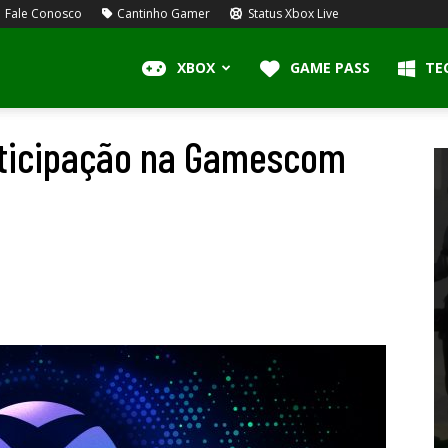
Fale Conosco
Cantinho Gamer
Status Xbox Live
XBOX
GAME PASS
TE
rticipação na Gamescom