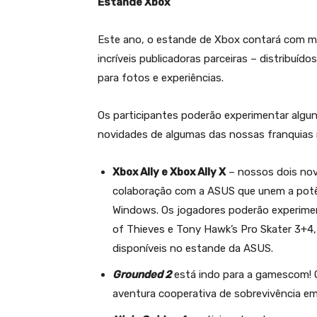
Estande Xbox
Este ano, o estande de Xbox contará com ma
incríveis publicadoras parceiras – distribuí
para fotos e experiências.
Os participantes poderão experimentar alg
novidades de algumas das nossas franquias m
Xbox Ally e Xbox Ally X
– nossos dois nov
colaboração com a ASUS que unem a potê
Windows. Os jogadores poderão experimen
of Thieves e Tony Hawk’s Pro Skater 3+4,
disponíveis no estande da ASUS.
Grounded 2
está indo para a gamescom! O
aventura cooperativa de sobrevivência em