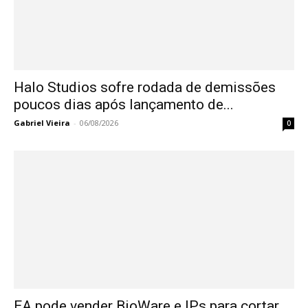
Halo Studios sofre rodada de demissões
poucos dias após lançamento de...
Gabriel Vieira
-
06/08/2026
0
EA pode vender BioWare e IPs para cortar