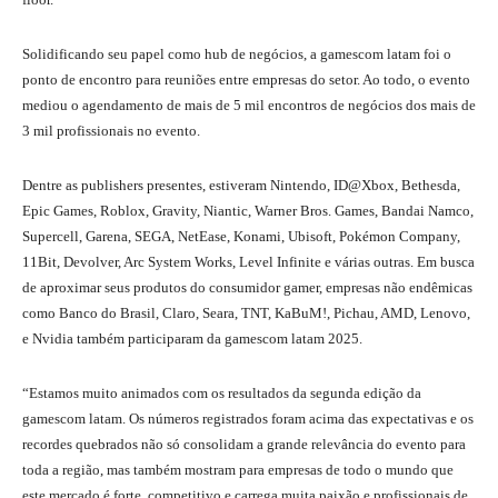
Solidificando seu papel como hub de negócios, a gamescom latam foi o
ponto de encontro para reuniões entre empresas do setor. Ao todo, o evento
mediou o agendamento de mais de 5 mil encontros de negócios dos mais de
3 mil profissionais no evento.
Dentre as publishers presentes, estiveram Nintendo, ID@Xbox, Bethesda,
Epic Games, Roblox, Gravity, Niantic, Warner Bros. Games, Bandai Namco,
Supercell, Garena, SEGA, NetEase, Konami, Ubisoft, Pokémon Company,
11Bit, Devolver, Arc System Works, Level Infinite e várias outras. Em busca
de aproximar seus produtos do consumidor gamer, empresas não endêmicas
como Banco do Brasil, Claro, Seara, TNT, KaBuM!, Pichau, AMD, Lenovo,
e Nvidia também participaram da gamescom latam 2025.
“Estamos muito animados com os resultados da segunda edição da
gamescom latam. Os números registrados foram acima das expectativas e os
recordes quebrados não só consolidam a grande relevância do evento para
toda a região, mas também mostram para empresas de todo o mundo que
este mercado é forte, competitivo e carrega muita paixão e profissionais de