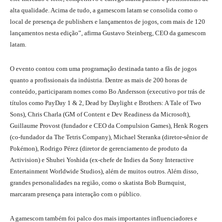
alta qualidade. Acima de tudo, a gamescom latam se consolida como o
local de presença de publishers e lançamentos de jogos, com mais de 120
lançamentos nesta edição”, afirma Gustavo Steinberg, CEO da gamescom
latam.
O evento contou com uma programação destinada tanto a fãs de jogos
quanto a profissionais da indústria. Dentre as mais de 200 horas de
conteúdo, participaram nomes como Bo Andersson (executivo por trás de
títulos como PayDay 1 & 2, Dead by Daylight e Brothers: A Tale of Two
Sons), Chris Charla (GM of Content e Dev Readiness da Microsoft),
Guillaume Provost (fundador e CEO da Compulsion Games), Henk Rogers
(co-fundador da The Tetris Company), Michael Steranka (diretor-sênior de
Pokémon), Rodrigo Pérez (diretor de gerenciamento de produto da
Activision) e Shuhei Yoshida (ex-chefe de Indies da Sony Interactive
Entertainment Worldwide Studios), além de muitos outros. Além disso,
grandes personalidades na região, como o skatista Bob Burnquist,
marcaram presença para interação com o público.
A gamescom também foi palco dos mais importantes influenciadores e