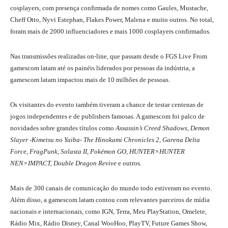
cosplayers, com presença confirmada de nomes como Gaules, Mustache,
Cheff Otto, Nyvi Estephan, Flakes Power, Malena e muito outros. No total,
foram mais de 2000 influenciadores e mais 1000 cosplayers confirmados.
Nas transmissões realizadas on-line, que passam desde o FGS Live From
gamescom latam até os painéis liderados por pessoas da indústria, a
gamescom latam impactou mais de 10 milhões de pessoas.
Os visitantes do evento também tiveram a chance de testar centenas de
jogos independentes e de publishers famosas. A gamescom foi palco de
novidades sobre grandes títulos como
Assassin’s Creed Shadows, Demon
Slayer -Kimetsu no Yaiba- The Hinokami Chronicles 2, Garena Delta
Force, FragPunk, Solasta II, Pokémon GO, HUNTER×HUNTER
NEN×IMPACT, Double Dragon Revive
e outros.
Mais de 300 canais de comunicação do mundo todo estiveram no evento.
Além disso, a gamescom latam contou com relevantes parceiros de mídia
nacionais e internacionais, como IGN, Terra, Meu PlayStation, Omelete,
Rádio Mix, Rádio Disney, Canal WooHoo, PlayTV, Future Games Show,