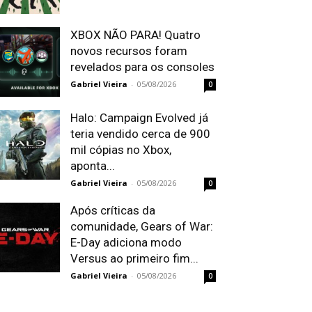
XBOX NÃO PARA! Quatro
novos recursos foram
revelados para os consoles
Gabriel Vieira
-
05/08/2026
0
Halo: Campaign Evolved já
teria vendido cerca de 900
mil cópias no Xbox,
aponta...
Gabriel Vieira
-
05/08/2026
0
Após críticas da
comunidade, Gears of War:
E-Day adiciona modo
Versus ao primeiro fim...
Gabriel Vieira
-
05/08/2026
0