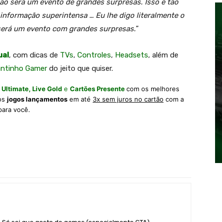
ão será um evento de grandes surpresas. Isso é tão
informação superintensa … Eu lhe digo literalmente o
 será um evento com grandes surpresas.
”
ual
, com dicas de
TVs
,
Controles
,
Headsets
, além de
antinho Gamer
do jeito que quiser.
 Ultimate,
Live Gold
e
Cartões Presente
com os melhores
 os
jogos lançamentos
em até
3x sem juros no cartão
com a
para você.