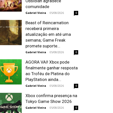
Obsidian agradece
comunidade
Gabriel Vieira
-
05/08/2026
0
Beast of Reincarnation
receberá primeira
atualização em até uma
semana; Game Freak
promete suporte...
Gabriel Vieira
-
05/08/2026
0
AGORA VAI! Xbox pode
finalmente ganhar resposta
ao Troféu de Platina do
PlayStation ainda...
Gabriel Vieira
-
05/08/2026
0
Xbox confirma presença na
Tokyo Game Show 2026
Gabriel Vieira
-
05/08/2026
0