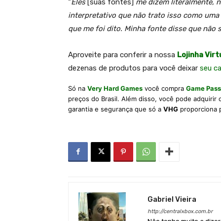
“
Eles
[suas fontes]
me dizem literalmente, n
interpretativo que não trato isso como uma 
que me foi dito. Minha fonte disse que não
A
proveite para conferir a nossa
Lojinha Virt
dezenas de produtos para você deixar
seu c
Só na
Very Hard Games
você compra
Game Pass
preços do Brasil. Além disso, você pode adquirir
garantia e segurança que só a
VHG
proporciona 
Gabriel Vieira
http://centralxbox.com.br