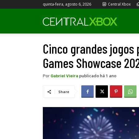
quinta-feira, agosto 6, 2026
Central Xbox
Central
Cinco grandes jogos
Xbox
Games Showcase 2025
publicado há 1 ano
Por
Gabriel Vieira
Share