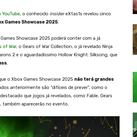
no YouTube
, o conhecido
insider
eXtas1s revelou cinco
ox Games Showcase 2025
.
x Games Showcase 2025 poderá conter com a já
s of War
, o Gears of War Collection, o já revelado Ninja
eons 2 e o aguardadíssimo Hollow Knight: Silksong, que
ass
.
 que o Xbox Games Showcase 2025
não terá grandes
ados anteriormente são “difíceis de prever”, como o
i destacado que jogos já revelados, como Fable, Gears
4, também aparecerão no evento.