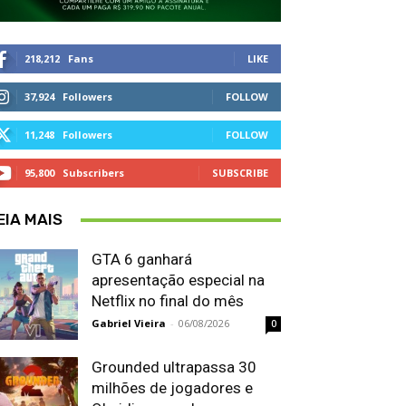
218,212
Fans
LIKE
37,924
Followers
FOLLOW
11,248
Followers
FOLLOW
95,800
Subscribers
SUBSCRIBE
EIA MAIS
GTA 6 ganhará
apresentação especial na
Netflix no final do mês
Gabriel Vieira
-
06/08/2026
0
Grounded ultrapassa 30
milhões de jogadores e