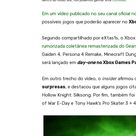
dentro do nosso site, nós podemos ganhar uma
comissão
.
Em um vídeo publicado no seu canal oficial 
possíveis jogos que poderão aparecer no
Xb
Segundo compartilhado por eXtas1s, o Xbo
rumorizada coletânea remasterizada do Gear
Gaiden 4, Persona 4 Remake, Minecraft Dung
será lançado em
day-one
no Xbox Games P
Em outro trecho do vídeo, o
insider
afirmou
surpresas
, e destacou que alguns jogos cit
Hollow Knight: Silksong. Por fim, também fo
of War E-Day e Tony Hawk’s Pro Skater 3 + 