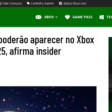
Fale Conosco
Cantinho Gamer
Status Xbox Live
XBOX
GAME PASS
TE
 poderão aparecer no Xbox
, afirma insider