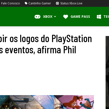
Fale Conosco
Cantinho Gamer
Status Xbox Live
XBOX
GAME PASS
TE
ir os logos do PlayStation
 eventos, afirma Phil