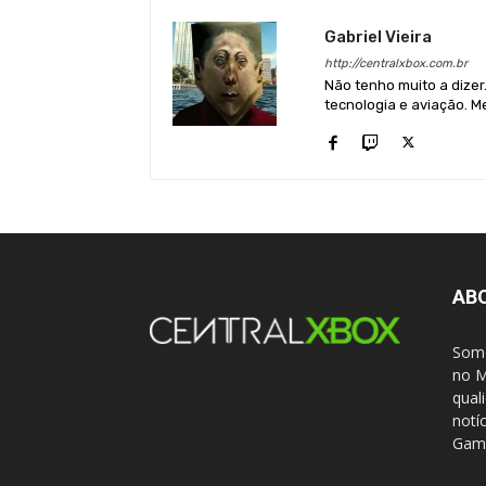
Gabriel Vieira
http://centralxbox.com.br
Não tenho muito a dizer
tecnologia e aviação. Me
AB
Somo
no M
qual
notí
Gami