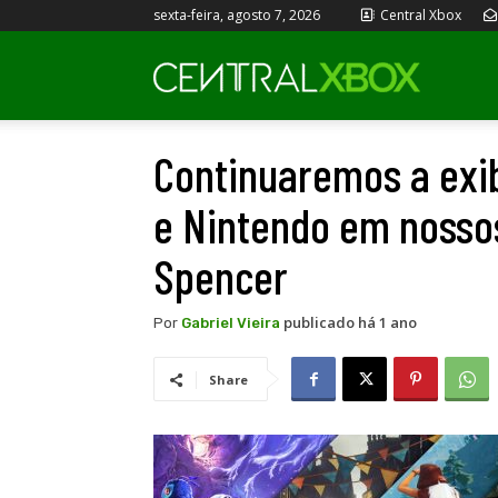
sexta-feira, agosto 7, 2026
Central Xbox
Central
Continuaremos a exib
Xbox
e Nintendo em nossos
Spencer
publicado há 1 ano
Por
Gabriel Vieira
Share