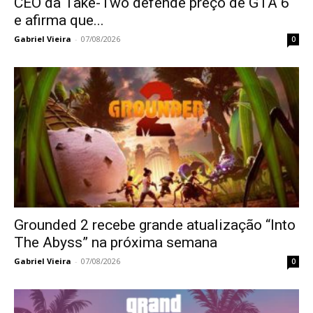
CEO da Take-Two defende preço de GTA 6
e afirma que...
Gabriel Vieira
-
07/08/2026
0
Grounded 2 recebe grande atualização “Into
The Abyss” na próxima semana
Gabriel Vieira
-
07/08/2026
0