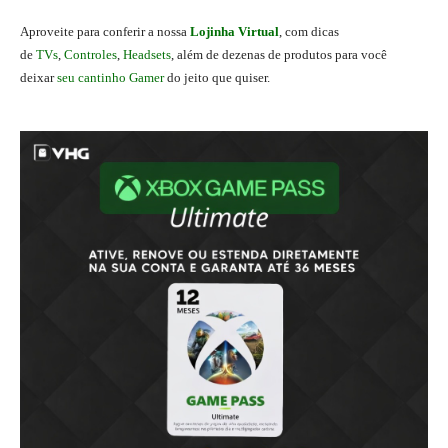
Aproveite para conferir a nossa
Lojinha Virtual
, com dicas
de
TVs
,
Controles
,
Headsets
, além de dezenas de produtos para você
deixar
seu cantinho Gamer
do jeito que quiser.