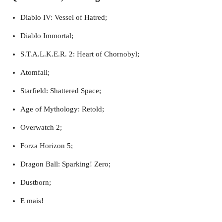
Diablo IV: Vessel of Hatred;
Diablo Immortal;
S.T.A.L.K.E.R. 2: Heart of Chornobyl;
Atomfall;
Starfield: Shattered Space;
Age of Mythology: Retold;
Overwatch 2;
Forza Horizon 5;
Dragon Ball: Sparking! Zero;
Dustborn;
E mais!