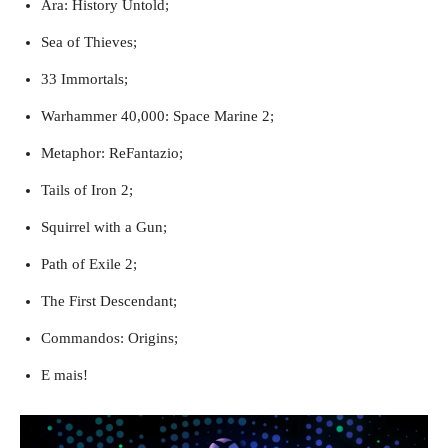
Ara: History Untold;
Sea of Thieves;
33 Immortals;
Warhammer 40,000: Space Marine 2;
Metaphor: ReFantazio;
Tails of Iron 2;
Squirrel with a Gun;
Path of Exile 2;
The First Descendant;
Commandos: Origins;
E mais!