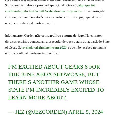
Showcase de junho e a possível aparição do Gears 6,
algo que foi
confirmado pelo
insider
Jeff Grubb durante um
podcast
. No entanto, ele
afirmou que também está “
entusiasmado
” com outro jogo que deverá
receber novidades durante o evento.
Infelizmente, Corden
não compartilhou o nome do jogo
. No entanto,
diversos usuários começaram a especular de que se trata do aguardado State
of Decay 3,
revelado originalmente em 2020
e que não recebeu nenhuma
novidade oficial desde então. Confira:
I’M EXCITED ABOUT GEARS 6 FOR
THE JUNE XBOX SHOWCASE, BUT
THERE’S ANOTHER GAME WHOSE
STATE I’M INCREDIBLY EXCITED TO
LEARN MORE ABOUT.
— JEZ (@JEZCORDEN)
APRIL 5, 2024