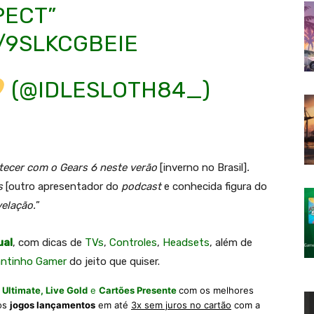
PECT”
/9SLKCGBEIE
(@IDLESLOTH84_)
tecer com o Gears 6 neste verão
[inverno no Brasil]
.
s
[outro apresentador do
podcast
e conhecida figura do
elação.
”
ual
, com dicas de
TVs
,
Controles
,
Headsets
, além de
antinho Gamer
do jeito que quiser.
 Ultimate,
Live Gold
e
Cartões Presente
com os melhores
 os
jogos lançamentos
em até
3x sem juros no cartão
com a