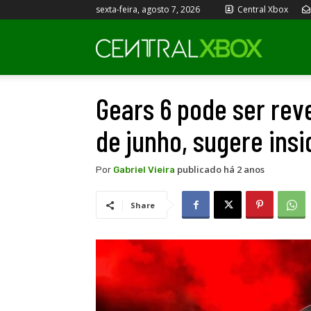
sexta-feira, agosto 7, 2026
Central Xbox
Central
Gears 6 pode ser rev
Xbox
de junho, sugere insi
publicado há 2 anos
Por
Gabriel Vieira
Share