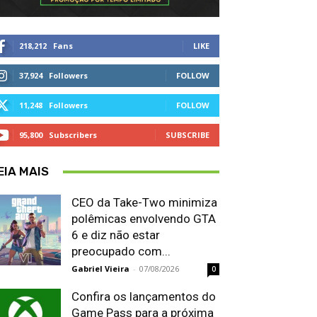
218,212
Fans
LIKE
37,924
Followers
FOLLOW
11,248
Followers
FOLLOW
95,800
Subscribers
SUBSCRIBE
EIA MAIS
CEO da Take-Two minimiza
polêmicas envolvendo GTA
6 e diz não estar
preocupado com...
Gabriel Vieira
-
07/08/2026
0
Confira os lançamentos do
Game Pass para a próxima