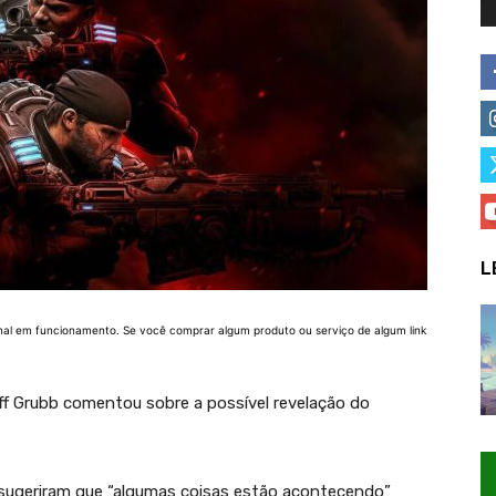
L
nal em funcionamento. Se você comprar algum produto ou serviço de algum link
ff Grubb comentou sobre a possível revelação do
sugeriram que “algumas coisas estão acontecendo”