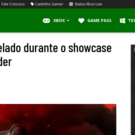
Fale Conosco
Cantinho Gamer
Status Xbox Live
XBOX
GAME PASS
TE
elado durante o showcase
der