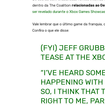
dentro da The Coalition
relacionadas ao Ge
ser revelado durante o Xbox Games Showcas
Vale lembrar que o último game da franquia,
Confira o que ele disse:
(FYI) JEFF GRUB
TEASE AT THE X
“I’VE HEARD SOM
HAPPENING WITH
SO, I THINK THA
RIGHT TO ME, PAR