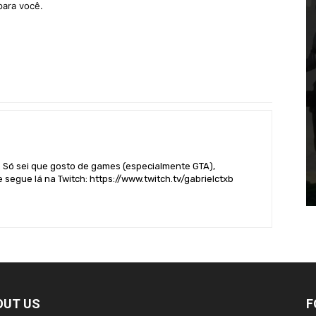
para você.
. Só sei que gosto de games (especialmente GTA),
 segue lá na Twitch: https://www.twitch.tv/gabrielctxb
OUT US
F