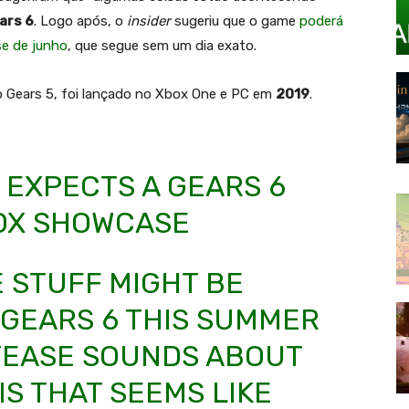
ars 6
. Logo após, o
insider
sugeriu que o game
poderá
e de junho
, que segue sem um dia exato.
 o Gears 5, foi lançado no Xbox One e PC em
2019
.
B EXPECTS A GEARS 6
BOX SHOWCASE
E STUFF MIGHT BE
 GEARS 6 THIS SUMMER
T TEASE SOUNDS ABOUT
IS THAT SEEMS LIKE