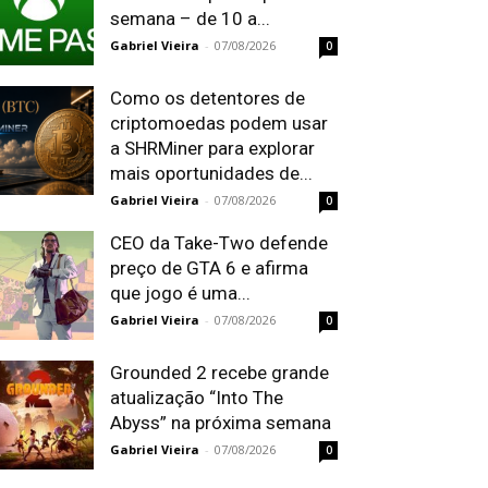
semana – de 10 a...
Gabriel Vieira
-
07/08/2026
0
Como os detentores de
criptomoedas podem usar
a SHRMiner para explorar
mais oportunidades de...
Gabriel Vieira
-
07/08/2026
0
CEO da Take-Two defende
preço de GTA 6 e afirma
que jogo é uma...
Gabriel Vieira
-
07/08/2026
0
Grounded 2 recebe grande
atualização “Into The
Abyss” na próxima semana
Gabriel Vieira
-
07/08/2026
0