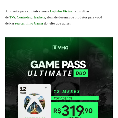
A
proveite para conferir a nossa
Lojinha Virtual
, com dicas
de
TVs
,
Controles
,
Headsets
, além de dezenas de produtos para você
deixar
seu cantinho Gamer
do jeito que quiser.