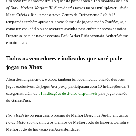
Um novo trailer nos mostrou o que está por vir para a 1ª temporada de
Call
of Duty: Modern Warfare III
. Além de três novos mapas multiplayer – 6v6:
Meat, Grécia e Rio, temos o novo Centro de Treinamento 2v2. A 1ª
temporada também apresenta novas formas de jogar o modo
Zombies
, seja
como um esquadrão ou se aventure sozinho para enfrentar novos desafios.
Prepare-se para os novos eventos Dark Aether Rifts sazonais, Aether Worms
e muito mais.
Todos os vencedores e indicados que você pode
jogar no Xbox
Além dos lançamentos, o Xbox também foi reconhecido através dos seus
jogos exclusivos. Os jogos
first-party
participaram com 10 indicações em 8
categorias, além de
11 indicações de títulos disponíveis
para jogar através
do
Game Pass
.
Hi-Fi Rush levou
para casa o prêmio de Melhor Design de Áudio enquanto
Forza Motorsport
ganhou os prêmios de Melhor Jogo de Esporte/Corrida e
Melhor Jogo de Inovação em Acessibilidade.