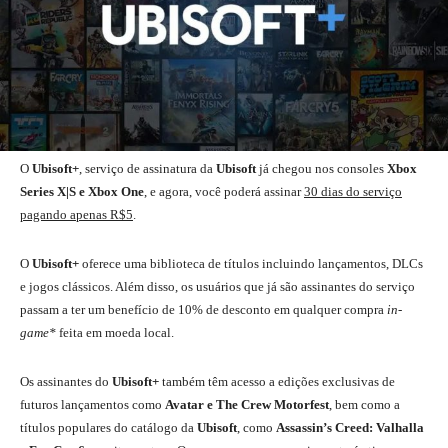
O
Ubisoft+
, serviço de assinatura da
Ubisoft
já chegou nos consoles
Xbox
Series X|S e Xbox One
, e agora, você poderá assinar
30 dias do serviço
pagando apenas R$5
.
O
Ubisoft+
oferece uma biblioteca de títulos incluindo lançamentos, DLCs
e jogos clássicos. Além disso, os usuários que já são assinantes do serviço
passam a ter um benefício de 10% de desconto em qualquer compra
in-
game*
feita em moeda local.
Os assinantes do
Ubisoft+
também têm acesso a edições exclusivas de
futuros lançamentos como
Avatar e The Crew Motorfest
, bem como a
títulos populares do catálogo da
Ubisoft
, como
Assassin’s Creed: Valhalla