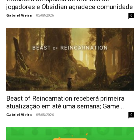
jogadores e Obsidian agradece comunidade
Gabriel Vieira
-
05/08/2026
0
Beast of Reincarnation receberá primeira
atualização em até uma semana; Game...
Gabriel Vieira
-
05/08/2026
0