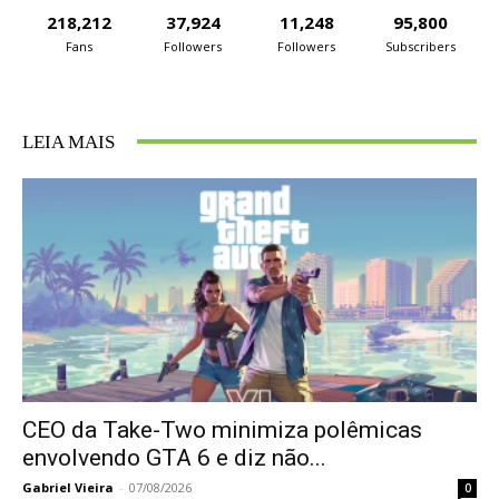
218,212
37,924
11,248
95,800
Fans
Followers
Followers
Subscribers
LEIA MAIS
CEO da Take-Two minimiza polêmicas
envolvendo GTA 6 e diz não...
Gabriel Vieira
-
07/08/2026
0