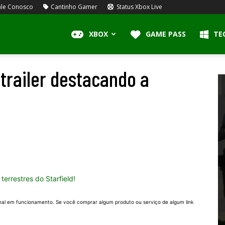
le Conosco
Cantinho Gamer
Status Xbox Live
XBOX
GAME PASS
TE
 trailer destacando a
nal em funcionamento. Se você comprar algum produto ou serviço de algum link