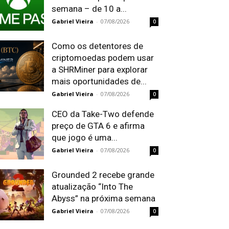
semana – de 10 a...
Gabriel Vieira
-
07/08/2026
0
Como os detentores de
criptomoedas podem usar
a SHRMiner para explorar
mais oportunidades de...
Gabriel Vieira
-
07/08/2026
0
CEO da Take-Two defende
preço de GTA 6 e afirma
que jogo é uma...
Gabriel Vieira
-
07/08/2026
0
Grounded 2 recebe grande
atualização “Into The
Abyss” na próxima semana
Gabriel Vieira
-
07/08/2026
0