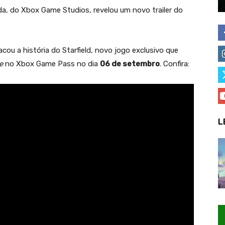
, do Xbox Game Studios, revelou um novo trailer
do
acou a história do Starfield, novo jogo exclusivo que
ne
no Xbox Game Pass no dia
06 de setembro
. Confira:
L