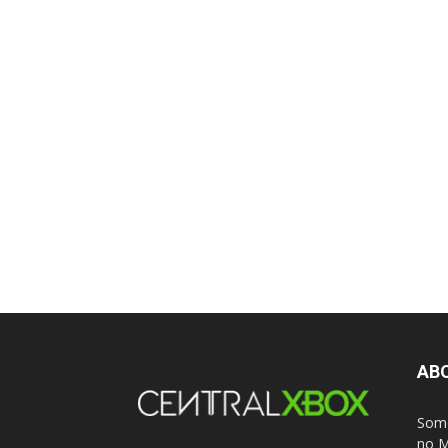
AB
Somo
no M