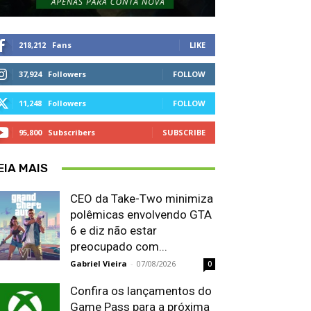
218,212
Fans
LIKE
37,924
Followers
FOLLOW
11,248
Followers
FOLLOW
95,800
Subscribers
SUBSCRIBE
EIA MAIS
CEO da Take-Two minimiza
polêmicas envolvendo GTA
6 e diz não estar
preocupado com...
Gabriel Vieira
-
07/08/2026
0
Confira os lançamentos do
Game Pass para a próxima