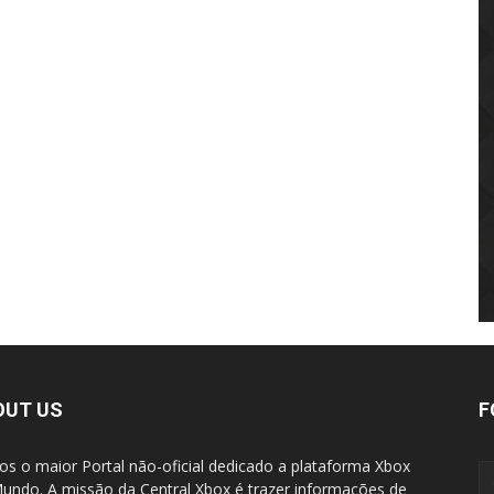
OUT US
F
s o maior Portal não-oficial dedicado a plataforma Xbox
undo. A missão da Central Xbox é trazer informações de