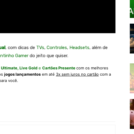
ual
, com dicas de
TVs
,
Controles
,
Headsets
, além de
antinho Gamer
do jeito que quiser.
 Ultimate,
Live Gold
e
Cartões Presente
com os melhores
 os
jogos lançamentos
em até
3x sem juros no cartão
com a
para você.